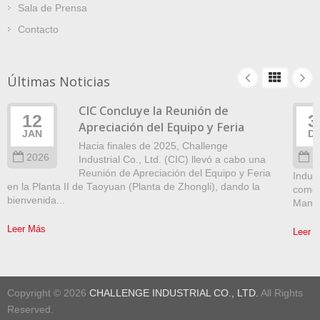
Sala de Prensa
Contacto
Últimas Noticias
CIC Concluye la Reunión de
12
3
Apreciación del Equipo y Feria
JAN
D
Hacia finales de 2025, Challenge
2026
2
Industrial Co., Ltd. (CIC) llevó a cabo una
Reunión de Apreciación del Equipo y Feria
Indust
en la Planta II de Taoyuan (Planta de Zhongli), dando la
como 
bienvenida...
Manag
Leer Más
Leer 
Copyright © 2026
CHALLENGE INDUSTRIAL CO., LTD.
All Rights
Reserved.