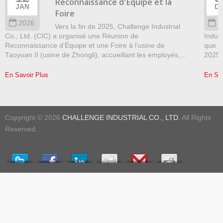
Reconnaissance d'Équipe et la
JAN
D
Foire
2026
2
Vers la fin de 2025, Challenge Industrial
Co., Ltd. (CIC) a organisé une Réunion de
Indust
Reconnaissance d'Équipe et une Foire à l'usine de
que r
Taoyuan II (usine de Zhongli), accueillant les employés,...
2025"
En Savoir Plus
En Sav
Copyright © 2026
CHALLENGE INDUSTRIAL CO., LTD.
All Rights
Reserved.