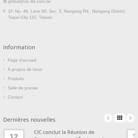
global@cic-ltd.com.tw
1F, No. 46, Lane 80, Sec. 3, Nangang Rd., Nangang District,
Taipei City 115, Taiwan
Information
Page d'accueil
À propos de nous
Produits
Salle de presse
Contact
Dernières nouvelles
CIC conclut la Réunion de
12
3