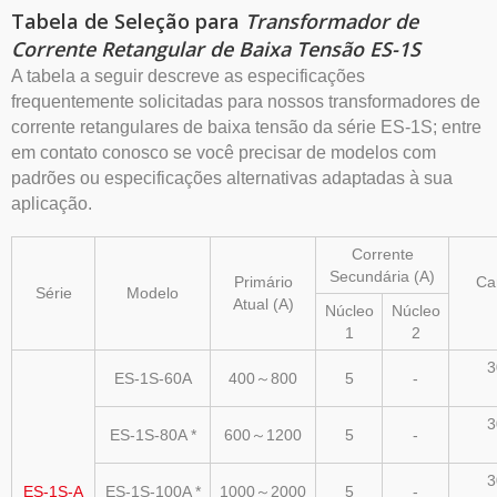
Tabela de Seleção para
Transformador de
Corrente Retangular de Baixa Tensão ES-1S
A tabela a seguir descreve as especificações
frequentemente solicitadas para nossos transformadores de
corrente retangulares de baixa tensão da série ES-1S; entre
em contato conosco se você precisar de modelos com
padrões ou especificações alternativas adaptadas à sua
aplicação.
Corrente
Secundária (A)
Primário
Ca
Série
Modelo
Atual (A)
Núcleo
Núcleo
1
2
3
ES-1S-60A
400～800
5
-
3
ES-1S-80A *
600～1200
5
-
3
ES-1S-A
ES-1S-100A *
1000～2000
5
-