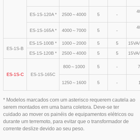
4
ES-1S-120A *
2500～4000
5
-
4
ES-1S-165A *
4000～7000
5
-
ES-1S-100B *
1000～2000
5
5
15VA/
ES-1S-B
ES-1S-120B *
2500～4000
5
5
15VA/
800～1000
5
-
7
ES-1S-C
ES-1S-165C
1250～1600
5
-
* Modelos marcados com um asterisco requerem cautela ao
serem montados em uma barra coletora. Deve-se ter
cuidado ao mover os painéis de equipamentos elétricos ou
durante um terremoto, para evitar que o transformador de
corrente deslize devido ao seu peso.