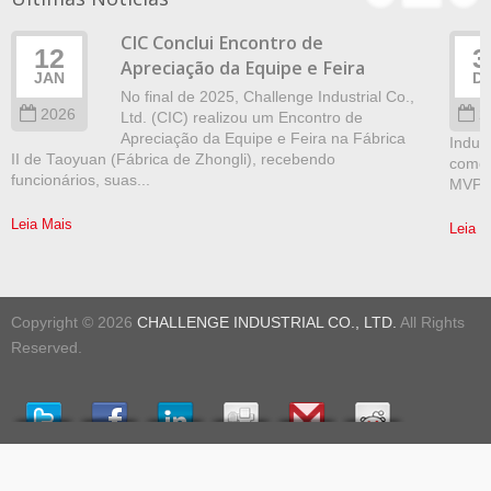
CIC Conclui Encontro de
12
3
Apreciação da Equipe e Feira
JAN
D
No final de 2025, Challenge Industrial Co.,
2026
2
Ltd. (CIC) realizou um Encontro de
Apreciação da Equipe e Feira na Fábrica
Indus
II de Taoyuan (Fábrica de Zhongli), recebendo
como 
funcionários, suas...
MVP M
Leia Mais
Leia M
Copyright © 2026
CHALLENGE INDUSTRIAL CO., LTD.
All Rights
Reserved.