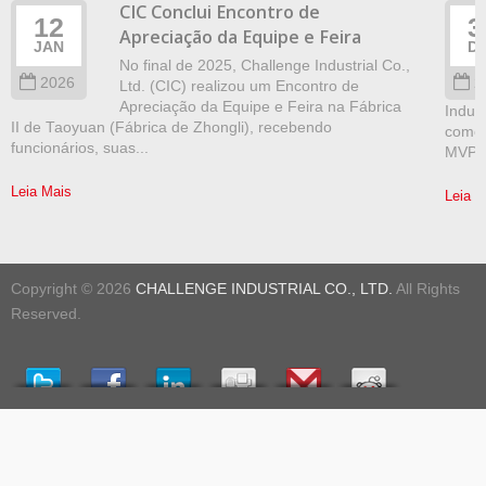
CIC Conclui Encontro de
12
3
Apreciação da Equipe e Feira
JAN
D
No final de 2025, Challenge Industrial Co.,
2026
2
Ltd. (CIC) realizou um Encontro de
Apreciação da Equipe e Feira na Fábrica
Indus
II de Taoyuan (Fábrica de Zhongli), recebendo
como 
funcionários, suas...
MVP M
Leia Mais
Leia M
Copyright © 2026
CHALLENGE INDUSTRIAL CO., LTD.
All Rights
Reserved.