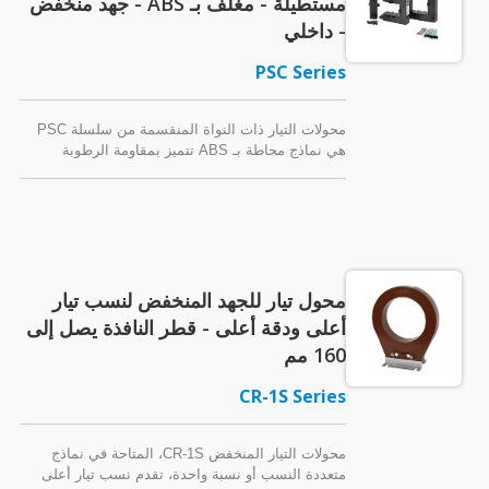
مستطيلة - مغلف بـ ABS - جهد منخفض
- داخلي
PSC Series
محولات التيار ذات النواة المنقسمة من سلسلة PSC
هي نماذج محاطة بـ ABS تتميز بمقاومة الرطوبة
وخصائص الإطفاء الذاتي للسلامة. تم تصميم هذه
المحولات ذات الجهد المنخفض (720 فولت / 600 فولت،
أو 0.72 كيلوفولت / 0.6 كيلوفولت) خصيصًا لتسهيل
التعديل في لوحات المفاتيح الموجودة دون إحداث أي
اضطراب في الأسلاك. تساعد الملحقات الخاصة
بالتركيب في تسهيل عملية التثبيت.
محول تيار للجهد المنخفض لنسب تيار
أعلى ودقة أعلى - قطر النافذة يصل إلى
160 مم
CR-1S Series
محولات التيار المنخفض CR-1S، المتاحة في نماذج
متعددة النسب أو نسبة واحدة، تقدم نسب تيار أعلى