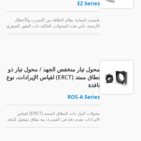
EZ Series
صُممت لحماية نظام الطاقة من التسرب والأعطال
الأرضية، تأتي هذه المحولات الحالية ذات الطور الصفري
(ZCT) بأقطار نوافذ مختلفة. لفائف مصبوبة بالإيبوكسي.
محول تيار منخفض الجهد / محول تيار ذو
نطاق ممتد (ERCT) لقياس الإيرادات، نوع
نافذة
ROS-A Series
محولات التيار ذات النطاق الممتد (ERCT) لقياس
الإيرادات تقدم دقة في الفوترة، مع نطاق تشغيل للدقة
يصل إلى 1% ~ 200% من التيار المقنن. محولات التيار
المصبوبة من الراتنج من نوع النافذة لدينا "سلسلة
ROS-A" للتطبيقات ذات الجهد المنخفض أو LV (720