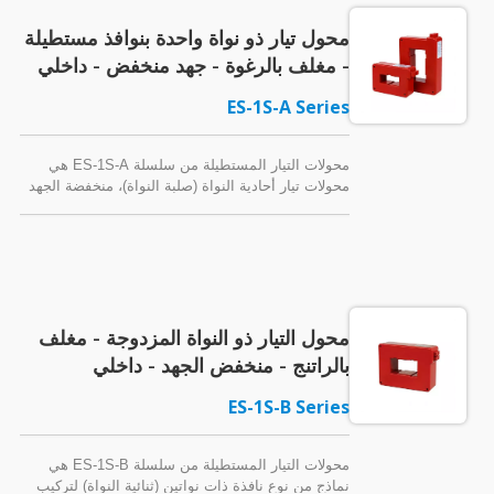
محول تيار ذو نواة واحدة بنوافذ مستطيلة
- مغلف بالرغوة - جهد منخفض - داخلي
ES-1S-A Series
محولات التيار المستطيلة من سلسلة ES-1S-A هي
محولات تيار أحادية النواة (صلبة النواة)، منخفضة الجهد
(600 أو 720 فولت / 0.6 أو 0.72 كيلوفولت)، محولات
تيار محاطة بالراتنج. تصميمهم من نوع النافذة لسهولة
التركيب على القضبان. مصممة للعمل مع أجهزة القياس
لتمكين المراقبة وفقًا لمعايير IEC/IEEE، توفر هذه
المحولات الحالية تحملًا حراريًا يصل إلى 40 ضعف التيار
الاسمي لمدة ثانية واحدة. اختر ملحقات التركيب
محول التيار ذو النواة المزدوجة - مغلف
لتبسيط التثبيت في تطبيقك المحدد.
بالراتنج - منخفض الجهد - داخلي
ES-1S-B Series
محولات التيار المستطيلة من سلسلة ES-1S-B هي
نماذج من نوع نافذة ذات نواتين (ثنائية النواة) لتركيب