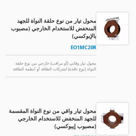
فولت / 600 فولت، أو 0.72 كيلوفولت / 0.6 كيلوفولت)
تأتي في نوعين: ERCT والمعيارية. تشمل مجموعة
المواصفات فئة القياس 0.15، وعامل تصنيف الحرارة
محول تيار من نوع حلقة النواة للجهد
يصل إلى 4.0، ونسب التيار من 100:5A إلى 4000:5A،
والعديد من خيارات قطر النوافذ. الإصدار الخارجي
المنخفض للاستخدام الخارجي (مصبوب
الخاص IP65 متاح.
بالإبوكسي)
EO1MC20R
محول تيار وقائي (أو مراقب) خارجي من نوع حلقة
النواة (نوع نافذة) لشركات الطاقة أو أنظمة الطاقة
عالية الجهد. تحويل تيارات التيار المتردد العالية إلى
إشارات يتم استقبالها بواسطة المرحل. إبوكسي حلقي.
محول تيار واقي من نوع النواة المقسمة
للجهد المنخفض للاستخدام الخارجي
(مصبوب إيبوكسي)