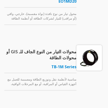
EO1MD20
محول تيار من نوع نافذة (نواة مقسمة)، خارجي، واقي
(أو مراقب) للتيار لشركات الطاقة أو أنظمة الطاقة
عالية الجهد. تحويل تيارات التيار المتردد العالية إلى
إشارات يتم استقبالها بواسطة المرحل. إيبوكسي
حلقي.
محولات التيار من النوع الجاف للـ GIS أو
محولات الطاقة
TB-1M Series
مناسبة لأنظمة نقل وتوزيع الطاقة ومصممة للعمل مع
أجهزة القياس أو المراقبة، أو مع المرحلات الواقية،
يمكن أيضًا استخدام هذه المحولات الحالية العازلة
(BCTs) مع أنظمة GIS أو بالتزامن مع محولات الطاقة.
شريط العزل أو راتنج الإيبوكسي كمادة عازلة.