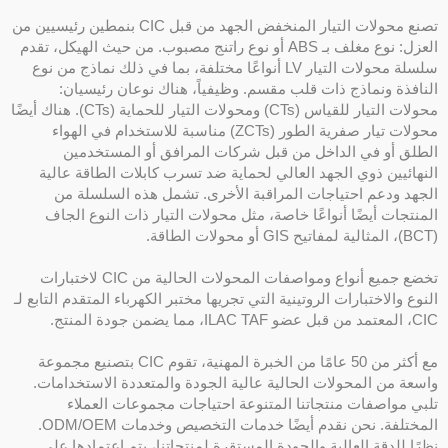
تصنع محولات التيار المنخفض الجهد من قبل CIC بنمطين رئيسيين من
العزل: نوع مغلف بـ ABS أو نوع راتنج مصبوب. من حيث الهيكل، تقدم
سلسلة محولات التيار LV أنواعًا مختلفة، بما في ذلك نماذج من نوع
لنافذة ونماذج ذات قلب مقسم. وظيفياً، هناك نوعان رئيسيان:
محولات التيار للقياس (CTs) ومحولات التيار للحماية (CTs). هناك أيضًا
محولات تيار صفرية الطور (ZCTs) مناسبة للاستخدام في الهواء
لطلق أو في الداخل من قبل شركات المرافق أو المستخدمين
لنهائيين ذوي الجهد العالي لحماية ضد تسرب كابلات الطاقة عالية
لجهد ودعم احتياجات المراقبة الأخرى. تشمل هذه السلسلة من
لمنتجات أيضًا أنواعًا خاصة، مثل محولات التيار ذات النوع الجاف
تخضع جميع أنواع ومواصفات المحولات الحالية من CIC لاختبارات
لنوع والاختبارات الروتينية التي تجريها مختبر الكهرباء المتقدم التابع لـ
د من قبل عضو ILAC TAF، مما يضمن جودة المنتج.
مع أكثر من 50 عامًا من الخبرة المهنية، تقوم CIC بتصنيع مجموعة
اسعة من المحولات الحالية عالية الجودة والمتعددة الاستخدامات.
لبي مواصفات منتجاتنا المتنوعة احتياجات مجموعات العملاء
المختلفة. نحن نقدم أيضًا خدمات التخصيص وخدمات ODM/OEM.
ظرًا للدقة العالية والجودة المستقرة لمنتجاتنا، يتم اعتمادها على