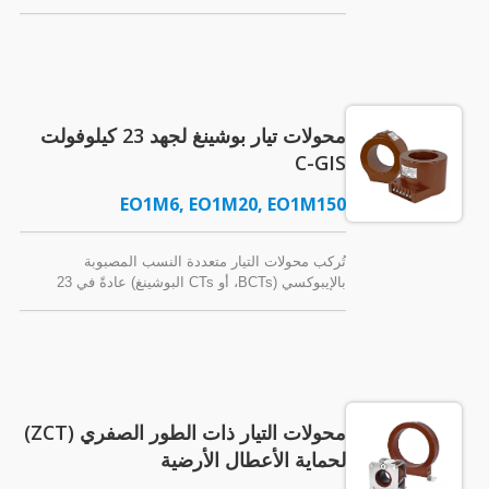
(800-4000/5A)، دقة أعلى، وأقطار نوافذ أكبر (حتى 160
مم أو 6.3 بوصة) لتسهيل التركيب فوق قضبان التيار
العالي. تساعد هذه المحولات الحالية المصنوعة من
راتنج الإيبوكسي ذات الجهد المنخفض (720 فولت / 600
فولت، أو 0.72 كيلوفولت / 0.6 كيلوفولت) في تسهيل
التوصيلات الكهربائية مع تقليل معدلات فشل الاتصال.
محولات تيار بوشينغ لجهد 23 كيلوفولت
C-GIS
EO1M6, EO1M20, EO1M150
تُركب محولات التيار متعددة النسب المصبوبة
بالإيبوكسي (BCTs، أو CTs البوشينغ) عادةً في 23
كيلوفولت C-GIS (محولات الغاز المعزولة من نوع
الكابينة) للاستخدام مع أجهزة القياس أو المراقبة، أو
المرحلات الواقية.
محولات التيار ذات الطور الصفري (ZCT)
لحماية الأعطال الأرضية