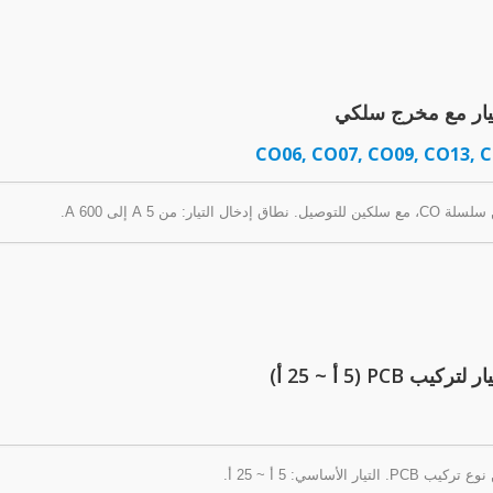
تيار مع مخرج سلكي
CO06, CO07, CO09, CO13, 
تيار: من 5 A إلى 600 A.
PCB (5 أ ~ 25 أ)
ر الأساسي: 5 أ ~ 25 أ.