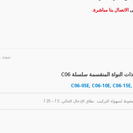
ى
الاتصال بنا مباشرة.
نتيجة 1 - 8 من 8
ت النواة المنقسمة سلسلة C06
C06-05E, C06-10E, C06-15E,
سهولة التركيب. نطاق الإدخال الحالي: 5 أ – 25 أ.