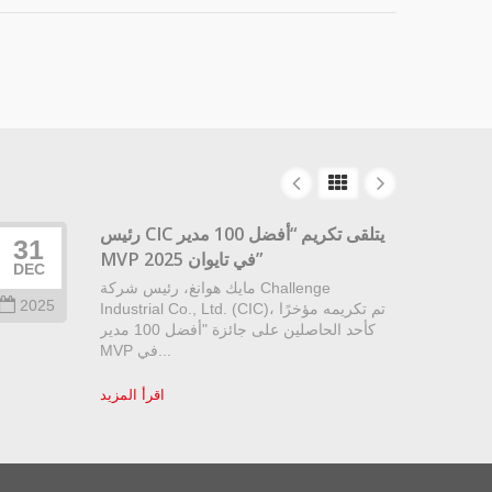
رئيس CIC يتلقى تكريم “أفضل 100 مدير
31
22
MVP في تايوان 2025”
DEC
DEC
مايك هوانغ، رئيس شركة Challenge
2025
202
Industrial Co., Ltd. (CIC)، تم تكريمه مؤخرًا
كأحد الحاصلين على جائزة "أفضل 100 مدير
MVP في...
اقرأ المزيد