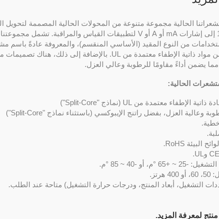
راتنا الحالية مجموعة متنوعة من المحولات الحالية المصممة لتحويل ال
تحت 1000A إلى إشارات mA أو A أو V لتطبيقات القياس والمراقبة. تشمل مجموع
المصنوعة من مواد ذاتية الإطفاء معتمدة من UL. بالإضافة إلى ذلك، هناك ت
مما يضمن أداءً مقاومًا للرطوبة وعالي العزل.
شعرات الحالية:
ة الإطفاء معتمدة من UL (نماذج "Split-Core")
ة وعالية العزل، بفضل راتنج الإيبوكسي (باستثناء نماذج "Split-Core")
خطية.
بة.
ح البيئة RoHS.
+65 °م، أو -40 ~ 85 °م.
 هرتز.
ت التشغيل، أبعاد المنتج، ودرجات حرارة التشغيل) متاحة عند الطلب.
منتج لمعرفة المزيد.