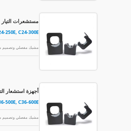
مستشعرات التيار ذا
24-250E, C24-300E
مشبك مفصلي وتصميم مدمج لتسه
أجهزة استشعار التيا
36-500E, C36-600E
مشبك مفصلي وتصميم مدمج لتسه