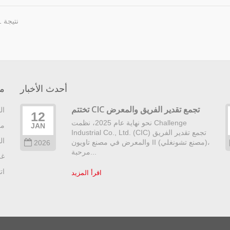
نتيجة 1 - 8 من 8
أحدث الأخبار
م
تختتم CIC تجمع تقدير الفريق والمعرض
ال
12
نحو نهاية عام 2025، نظمت Challenge
مع
JAN
Industrial Co., Ltd. (CIC) تجمع تقدير الفريق
ال
والمعرض في مصنع تاويون II (مصنع تشونغلي)،
2026
مرحبة...
غر
ات
اقرأ المزيد