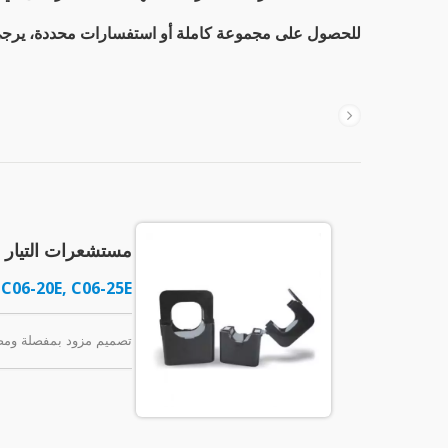
للحصول على مجموعة كاملة أو استفسارات محددة، يرج
مستشعرات التيار ذا
 C06-20E, C06-25E
تصميم مزود بمفصلة ومضغوط ل