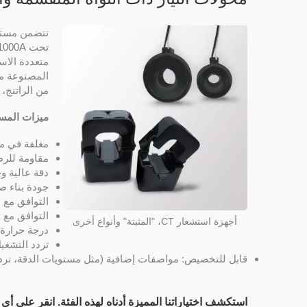
تتضمن مستشع
من الراتنج، 
ميزات المست
مغلفة في مادة ذاتي
مقاومة للرطوب
دقة عالية و
جودة بناء صل
التوافق مع لوائ
التوافق مع CE وUL.
أجهزة استشعار CT، "المثبتة" وأنواع أخرى
درجة حرارة التشغيل: -25 ~ 
تردد التشغيل: 50، 60، أو 400
قابل للتخصيص: مواصفات إضافية (مثل مستويات الدقة، ترددا
استكشف اختياراتنا المميزة أدناه لهذه الفئة. انقر على أي 