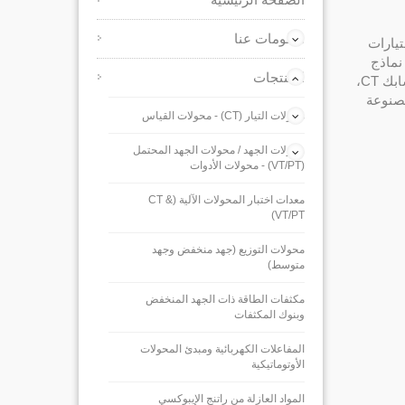
معلومات عنا
تيارات
تنا نماذج
المنتجات
متعددة الاستخدامات من النوع المقيد (الأساسي المنقسم)، والمعروفة عادةً باسم مشابك CT،
صميمات مصنوعة
محولات التيار (CT) - محولات القياس
محولات الجهد / محولات الجهد المحتمل
(VT/PT) - محولات الأدوات
معدات اختبار المحولات الآلية (CT &
VT/PT)
محولات التوزيع (جهد منخفض وجهد
متوسط)
مكثفات الطاقة ذات الجهد المنخفض
وبنوك المكثفات
المفاعلات الكهربائية ومبدئ المحولات
الأوتوماتيكية
المواد العازلة من راتنج الإيبوكسي