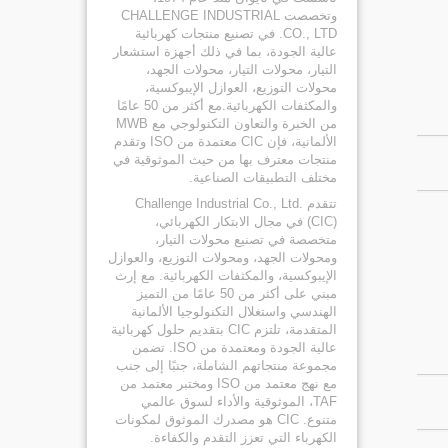
وتخصصت CHALLENGE INDUSTRIAL
CO., LTD. في تصنيع منتجات كهربائية
عالية الجودة، بما في ذلك أجهزة استشعار
التيار، محولات التيار، محولات الجهد،
محولات التوزيع، العوازل الإيبوكسية،
والمكثفات الكهربائية.مع أكثر من 50 عامًا
من الخبرة والتعاون التكنولوجي مع MWB
الألمانية، فإن CIC معتمدة من ISO وتقدم
منتجات معترف بها من حيث الموثوقية في
مختلف التطبيقات الصناعية.
تتقدم Challenge Industrial Co., Ltd.
(CIC) في مجال الابتكار الكهربائي،
متخصصة في تصنيع محولات التيار،
ومحولات الجهد، ومحولات التوزيع، والعوازل
الإيبوكسية، والمكثفات الكهربائية. مع إرث
مبني على أكثر من 50 عامًا من التميز
الهندسي واستغلال التكنولوجيا الألمانية
المتقدمة، تلتزم CIC بتقديم حلول كهربائية
عالية الجودة ومعتمدة من ISO. تضمن
مجموعة منتجاتهم الشاملة، جنبًا إلى جنب
مع نهج معتمد من ISO ومختبر معتمد من
TAF، الموثوقية والأداء لسوق عالمي
متنوع. CIC هو مصدرك الموثوق لمكونات
الكهرباء التي تعزز التقدم والكفاءة.