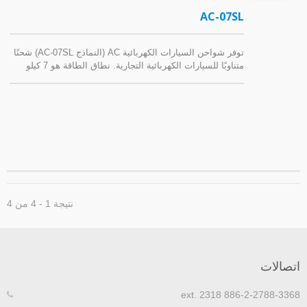
AC-07SL
توفر شواحن السيارات الكهربائية AC (النماذج AC-07SL) شحنًا
متناوبًا للسيارات الكهربائية التجارية. نطاق الطاقة هو 7 كيلو
واط، مناسب لمواقف السيارات العامة، ومناطق الخدمة على
الطرق السريعة، ومباني المكاتب، إلخ.
نتيجة 1 - 4 من 4
تصالات
886-2-2788-3368 ext. 23