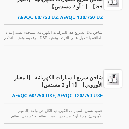
GB】【1 أو 2 مسدس】
AEVQC-60/750-U2, AEVQC-120/750-U2
شاحن DC السريع هذا للمركبات الكهربائية يستخدم تقنية إمداد
الطاقة بالتبديل عالي التردد، وتقنية DSP الرقمية، وتقنية التحكم
PWM لشحن البطارية من خلال خوارزميات التحكم في الشحن
الذكي. نطاق الطاقة هو 60 كيلو واط ~ 150 كيلو واط، وهو
مناسب لمواقف السيارات العامة، ومحطات شحن الحافلات ذات
الطاقة الجديدة، ومناطق خدمات الطرق السريعة، وغيرها.
شاحن سريع للسيارات الكهربائية 【المعيار
الأوروبي】【1 أو 2 مسدس】
AEVQC-60/750-UXE, AEVQC-120/750-UXE
عمود شحن السيارات الكهربائية الكل في واحد (المعيار
الأوروبي)، مع 1 أو 2 مسدس. يتميز بنظام تحكم ذكي. نطاق
جهد خرج واسع من 250-750 فولت. ميزة الطاقة ذات القابس
المزدوج. شحن فائق السرعة.