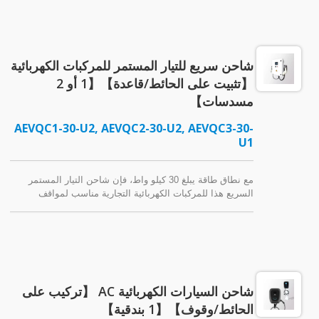
شاحن سريع للتيار المستمر للمركبات الكهربائية
【تثبيت على الحائط/قاعدة】【1 أو 2
مسدسات】
AEVQC1-30-U2, AEVQC2-30-U2, AEVQC3-30-
U1
مع نطاق طاقة يبلغ 30 كيلو واط، فإن شاحن التيار المستمر
السريع هذا للمركبات الكهربائية التجارية مناسب لمواقف
السيارات العامة، ومناطق خدمات الطرق السريعة، وما إلى
ذلك. مصنف IP55 للاستخدام الخارجي، يمكن تثبيت شاحن
المركبات الكهربائية المتعدد الاستخدامات على الحائط أو تركيبه
على قاعدة.
شاحن السيارات الكهربائية AC 【تركيب على
الحائط/وقوف】【1 بندقية】