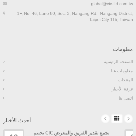
global@cic-ltd.com.t
1F, No. 46, Lane 80, Sec. 3, Nangang Rd., Nangang District
Taipei City 115, Taiwa
علومات
لصفحة الرئيسية
علومات عنا
لمنتجات
رفة الأخبار
تصل بنا
أحدث الأخبار
تختتم CIC تجمع تقدير الفريق والمعرض