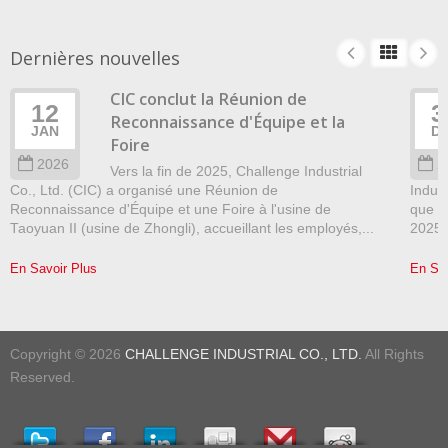
Dernières nouvelles
CIC conclut la Réunion de
12
3
Reconnaissance d'Équipe et la
JAN
D
Foire
2026
2
Vers la fin de 2025, Challenge Industrial
Co., Ltd. (CIC) a organisé une Réunion de
Indust
Reconnaissance d'Équipe et une Foire à l'usine de
que r
Taoyuan II (usine de Zhongli), accueillant les employés,...
2025"
En Savoir Plus
En Sav
Copyright © 2026
CHALLENGE INDUSTRIAL CO., LTD.
All Rights
Reserved.