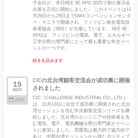
子会社が、本日IIEE 3E XPO 2025で初の展示会
出展を正式に開始しました。 このイベントは11
月26日から29日までSMXコンベンションセンタ
ー・マニラで開催され、フィリピン統合電気技
術者協会（IIEE）が主催しています。 IIEE 3E
XPOは、フィリピンの電気、電子、エネルギー
工学分野の専門家にとって最も重要な年次イベ
ントの一つです。
続きを読みます
CICの北台湾顧客交流会が成功裏に開催
19
されました
NOV
CIC（CHALLENGE INDUSTRIAL CO., LTD.）
2025
は、11月13日に台北で成功裏に開催された北台
湾セッションを含む年次顧客交流シリーズを継
続しました。北台湾のエンジニアや技術者を含
む電気、電子、電気機械分野の専門家がイベン
トに参加しました。雰囲気は魅力的で協力的で
あり、中部台湾セッションから得たポジティブ