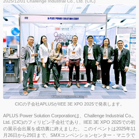
2025/12/01
Challenge Industrial Co., Ltd. (CIC)
CICの子会社APLUSがIIEE 3E XPO 2025で発表します。
APLUS Power Solution Corporationは、Challenge Industrial Co.,
Ltd. (CIC)のフィリピン子会社であり、IIEE 3E XPO 2025での初
の展示会出展を成功裏に終えました。 このイベントは2025年11
月26日から29日まで、SMXコンベンションセンター・マニラで