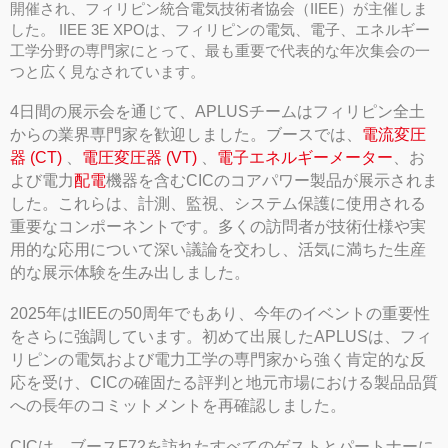
開催され、フィリピン統合電気技術者協会（IIEE）が主催しま
した。 IIEE 3E XPOは、フィリピンの電気、電子、エネルギー
工学分野の専門家にとって、最も重要で代表的な年次集会の一
つと広く見なされています。
4日間の展示会を通じて、APLUSチームはフィリピン全土
からの業界専門家を歓迎しました。ブースでは、
電流変圧
器 (CT)
、
電圧変圧器 (VT)
、
電子エネルギーメーター
、お
よび電力
配電
機器を含むCICのコアパワー製品が展示されま
した。これらは、計測、監視、システム保護に使用される
重要なコンポーネントです。多くの訪問者が技術仕様や実
用的な応用について深い議論を交わし、活気に満ちた生産
的な展示体験を生み出しました。
2025年はIIEEの50周年でもあり、今年のイベントの重要性
をさらに強調しています。初めて出展したAPLUSは、フィ
リピンの電気および電力工学の専門家から強く肯定的な反
応を受け、CICの確固たる評判と地元市場における製品品質
への長年のコミットメントを再確認しました。
CICは、ブースF72を訪れたすべてのゲストとパートナーに