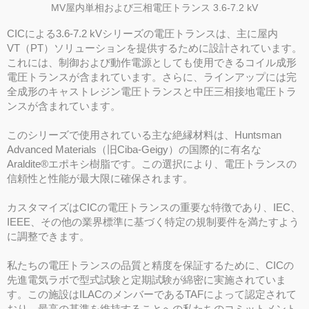
MV屋内単相および三相電圧トランス 3.6-7.2 kV
CICによる3.6-7.2 kVシリーズの電圧トランスは、主に屋内
VT（PT）ソリューションを提供するために設計されています。
これには、制御および動作電源としても使用できるコイル成形
電圧トランスが含まれています。さらに、ラインアップには完
全成形のキャストレジン電圧トランスと中圧三相接地電圧トラ
ンスが含まれています。
このシリーズで使用されている主な絶縁材料は、Huntsman
Advanced Materials（旧Ciba-Geigy）の国際的に有名な
Araldite®エポキシ樹脂です。この選択により、電圧トランスの
信頼性と性能が最大限に確保されます。
カスタマイズはCICの電圧トランスの重要な特徴であり、IEC、
IEEE、その他の業界標準に基づく特定の規制要件を満たすよう
に調整できます。
私たちの電圧トランスの品質と精度を保証するために、CICの
先進電気ラボで型式試験と定期試験が綿密に実施されていま
す。この施設はILACのメンバーであるTAFによって認定されて
おり、最高の基準を維持することへの私たちのコミットメント