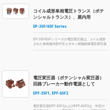
コイル成形単相電圧トランス（ポテ
ンシャルトランス）、屋内用
EP-3SF/6SF Series
EP-3SF/6SFシリーズの電圧変圧器は、コイル成形
された単相屋内型中圧エポキシ樹脂絶縁電圧変圧器
であり、7.2kV以下の電力システムに適していま
す。 ラミネートコア（モデルEP-3SF2）またはカ
ットコア（EP-3SF5およびEP-6SFK）で作られた
電圧トランスは、一次側に2つの電源ヒューズが取
り付けられています。 このシリーズの特定のモデ
ルは、回路ブレーカーの動作のための補助電源とし
電圧変圧器（ポテンシャル変圧器）
て使用できます。つまり、制御電源トランス
（CPT）、制御トランス（CTR）、産業用制御トラ
回路ブレーカー動作電源として
ンス、または工作機械トランスとも呼ばれます。
EPF-3SF1, EPF-6SF2
電圧変圧器EPF-3SF1およびEPF-6SF2は、中圧の