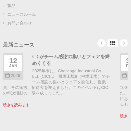
製品
ニュースルーム
お問い合わせ
最新ニュース
CICがチーム感謝の集いとフェアを締
12
3
めくくる
JAN
D
2025年末に、Challenge Industrial Co.,
2026
2
Ltd. (CIC)は、桃園工場II（中壢工場）でチ
ーム感謝の集いとフェアを開催し、従業
員、その家族、招待客を迎えました。このイベントはCIC
100
の年次活動の一環を成しました。
た。
にお
るも
続きを読みます
続き