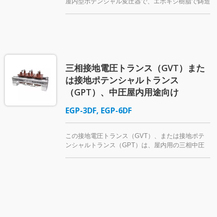
屋内型ポテンシャル変圧器で、エポキシ樹脂で鋳造
されており、一般的にスイッチギア（3.3kVまたは
6.6kV）に設置され、回路ブレーカーの動作のため
の補助電源*として機能します。 スイッチの上に配
置されているこれらのトランスは、短時間で比較的
高い出力を処理することができます。 コイル用の
クラスF耐熱絶縁材料を採用した各電圧トランス
三相接地電圧トランス（GVT）また
は、過負荷および短絡電流から保護するために、一
次側に2つの電源ヒューズを装備しています。 *
は接地ポテンシャルトランス
補助電源: このアプリケーションでは、電圧変圧器
（GPT）、中圧屋内用途向け
は「制御電源変圧器」（CPT）、「制御変圧器」
（CTR）、「産業用制御変圧器」、または「工作機
EGP-3DF, EGP-6DF
械変圧器」とも呼ばれることがあります。
この接地電圧トランス（GVT）、または接地ポテ
ンシャルトランス（GPT）は、屋内用の三相中圧
（MV）ポテンシャルトランスです。各相にヒュー
ズがあり、このPT（VT）はエポキシ絶縁コイルと
五脚（五肢）ラミネートコアを特徴としています。
この電圧トランスは、測定または監視機器、または
接地故障保護に使用されます。