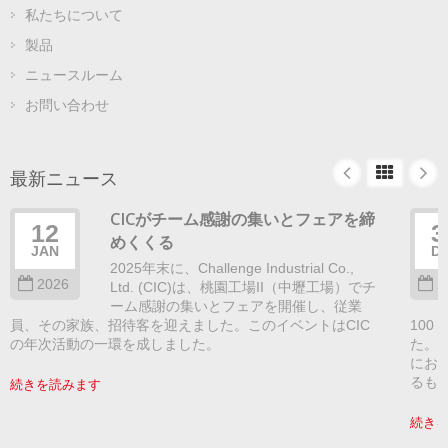
私たちについて
製品
ニュースルーム
お問い合わせ
最新ニュース
CICがチーム感謝の集いとフェアを締
12
3
めくくる
JAN
D
2025年末に、Challenge Industrial Co.,
2026
2
Ltd. (CIC)は、桃園工場II（中壢工場）でチ
ーム感謝の集いとフェアを開催し、従業
員、その家族、招待客を迎えました。このイベントはCIC
100
の年次活動の一環を成しました。
た。
にお
るも
続きを読みます
続き