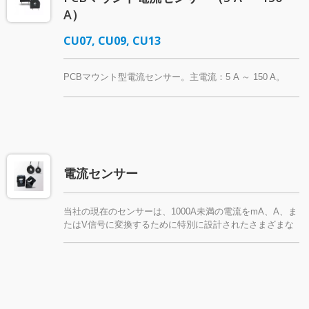
A）
CU07, CU09, CU13
PCBマウント型電流センサー。主電流：5 A ～ 150 A。
電流センサー
当社の現在のセンサーは、1000A未満の電流をmA、A、ま
たはV信号に変換するために特別に設計されたさまざまな
電流トランスを含んでいます。コレクションには、UL認証
の自己消火材料で作られた汎用のクランプ（スプリットコ
ア）モデル、一般にCTクランプとして知られるものが含ま
れています。さらに、湿気に強く高絶縁性能を確保した樹
脂製のデザインもあります。