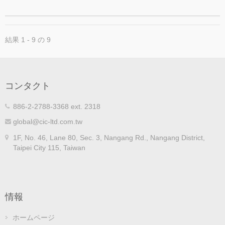
結果 1 - 9 の 9
コンタクト
886-2-2788-3368 ext. 2318
global@cic-ltd.com.tw
1F, No. 46, Lane 80, Sec. 3, Nangang Rd., Nangang District,
Taipei City 115, Taiwan
情報
ホームページ