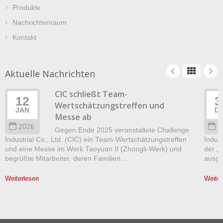
Produkte
Nachrichtenraum
Kontakt
Aktuelle Nachrichten
CIC schließt Team-
12
3
Wertschätzungstreffen und
JAN
D
Messe ab
2026
2
Gegen Ende 2025 veranstaltete Challenge
Industrial Co., Ltd. (CIC) ein Team-Wertschätzungstreffen
Indust
und eine Messe im Werk Taoyuan II (Zhongli-Werk) und
der „
begrüßte Mitarbeiter, deren Familien...
ausgez
Weiterlesen
Weiter