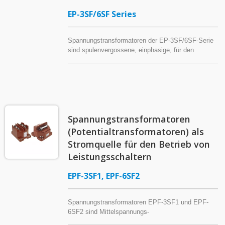
EP-3SF/6SF Series
Spannungstransformatoren der EP-3SF/6SF-Serie
sind spulenvergossene, einphasige, für den
Innenbereich geeignete Mittelspannungs-
Potentialtransformatoren mit Epoxidharz-Isolierung,
die für Stromversorgungssysteme von 7,2 kV oder
darunter geeignet sind. Hergestellt mit entweder
einem laminierten Kern (Modell EP-3SF2) oder
einem geschnittenen Kern (EP-3SF5 & EP-6SFK)
Spannungstransformatoren
hat der Spannungstransformator zwei
Leistungssicherungen, die an der Primärseite
(Potentialtransformatoren) als
angebracht sind. Bestimmte Modelle aus dieser
Stromquelle für den Betrieb von
Serie können als Hilfsstromquelle für den Betrieb
Leistungsschaltern
von Leistungsschaltern verwendet werden – das
heißt, als Steuertransformator (CPT), auch als
EPF-3SF1, EPF-6SF2
Steuertransformator (CTR), Industrie-
Steuertransformator oder Werkzeugmaschinen-
Transformator bezeichnet.
Spannungstransformatoren EPF-3SF1 und EPF-
6SF2 sind Mittelspannungs-
Potentialtransformatoren in Innenausführung, die in