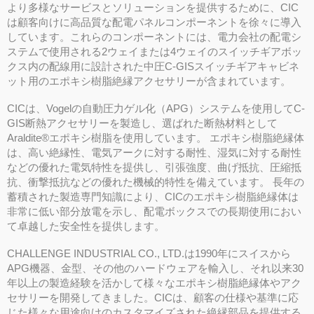
より多様なサービスとソリューションを提供するために、CIC
は顧客向けに高品質な配電パネルコンポーネントを徐々に導入
しています。これらのコンポーネントには、電力会社の配電シ
ステムで使用される2ウェイまたは4ウェイのスイッチギアボッ
クス内の配線用に設計された中圧C-GISスイッチギアキャビネ
ット用のエポキシ樹脂絶縁アクセサリーが含まれています。
CICは、Vogelの自動圧力ゲル化（APG）システムを使用してC-
GIS断熱アクセサリーを製造し、選ばれた断熱材料として
Araldite®エポキシ樹脂を使用しています。 エポキシ樹脂絶縁体
は、高い絶縁性、電気アークに対する耐性、湿気に対する耐性
などの優れた電気特性を提供し、引張強度、曲げ抵抗、圧縮抵
抗、衝撃抵抗などの優れた機械的特性を備えています。 長年の
蓄積された製造専門知識により、CICのエポキシ樹脂絶縁体は
非常に低い部分放電を示し、配電ボックスでの長期使用におい
て卓越した安全性を提供します。
CHALLENGE INDUSTRIAL CO., LTD.は1990年にスイスから
APG機器、金型、その他のハードウェアを輸入し、それ以来30
年以上の製造経験を活かして様々なエポキシ樹脂絶縁体やアク
セサリーを開発してきました。CICは、顧客の仕様や基準に応
じた様々な用途向けのカスタマイズされた絶縁部品を提供する