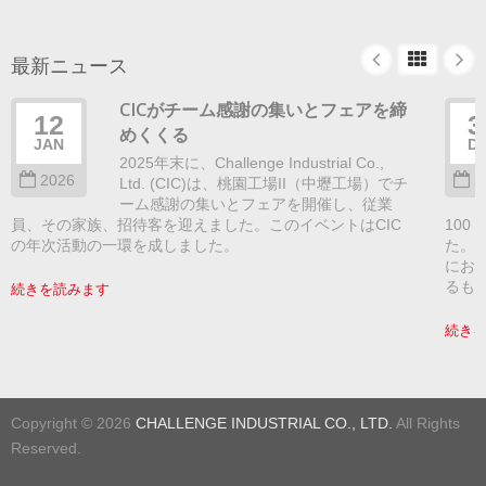
最新ニュース
CICがチーム感謝の集いとフェアを締
12
3
めくくる
JAN
D
2025年末に、Challenge Industrial Co.,
2026
2
Ltd. (CIC)は、桃園工場II（中壢工場）でチ
ーム感謝の集いとフェアを開催し、従業
員、その家族、招待客を迎えました。このイベントはCIC
100
の年次活動の一環を成しました。
た。
にお
るも
続きを読みます
続き
Copyright © 2026
CHALLENGE INDUSTRIAL CO., LTD.
All Rights
Reserved.