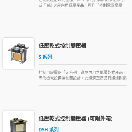
或 F 級) 之屋內用低壓產品，可作「控制電源變壓
器」(註) 或量測用「比壓器」使用，經濟且用途廣，
並符合 UL 安全等級，具抗潮濕、耐熱、防塵之特
性，適合用於高污染場所。一、二次側均可串聯或並
聯，適合二種電壓電源或輸出電源。註：「控制電源
變壓器」即 Control Power Transformer，簡稱
CPT；或稱 Control Transformer，簡稱 CTR。也常
低壓乾式控制變壓器
稱為「工業控制變壓器」。
S 系列
控制用變壓器「S 系列」為屋內用之低壓乾式產品，
專為機電設備控制而設計。此經濟型產品具絕緣耐熱
等級 A 或 H 級，適合較乾燥之地區，用於低壓控制
盤、工作母機或工業設備，作為控制兼操作電源變壓
器 (控制電源變壓器)。註：「控制電源變壓器」即
Control Power Transformer，簡稱 CPT；或稱
Control Transformer，簡稱 CTR。也常稱為「工業
控制變壓器」。
低壓乾式控制變壓器 (可附外箱)
DSH 系列