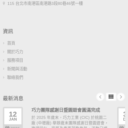
115 台北市南港區南港路3段80巷46號一樓
資訊
首頁
關於巧力
服務項目
新聞與活動
聯絡我們
最新消息
巧力團隊感謝日暨園遊會圓滿完成
12
3
於 2025 年歲末，巧力工業 (CIC) 於桃園二
JAN
D
廠 (中壢廠) 舉辦歲末團隊感謝日暨園遊會，