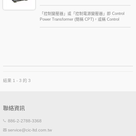
「控制變壓器」或「控制電源變壓器」即 Control
Power Transformer (簡稱 CPT)，或稱 Control
Transformer (簡稱 CTR)，也常稱為「工業控制變壓
器」。控制變壓器 DSH 系列為屋內用低壓產品，係
專為機電設備控制或監測而設計，體積小、散熱佳、
外形設計美觀，適合用於工作母機或工業設備作為控
制兼操作電源變壓器。
結果 1 - 3 的 3
聯絡資訊
886-2-2788-3368
service@cic-ltd.com.tw