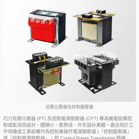
低壓比壓器及控制變壓器
巧力低壓比壓器 (PT) 及控制電源變壓器 (CPT) 專為機電設備控
制或監測而設計，體積小、散熱佳、外形設計美觀，適合用於工
作母機或工業設備作為控制兼操作電源變壓器 (「控制變壓器」
或「控制電源變壓器」，即 Control Power Transformer 簡稱