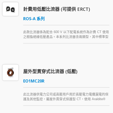
計費用低壓比流器 (可提供 ERCT)
ROS-A 系列
此款比流器係為配合 600 V 以下配電系統作為計費 CT 使用
之樹脂絕緣低壓產品。本系列比流器含兩類型，其中標準型
式之比流器 RF 為 4.0，而測量計費級產品之準確等級為
0.3。本系列 CT 皆經認證試驗室檢驗，提供電流比為
100/5A～800/5A，且有三種內徑供選擇。
屋外型貫穿式比流器 (低壓)
EO1MC20R
此比流器供電力公司或高壓用戶用於高壓電力電纜漏電的保
護及其他監控，屬屋外貫穿式保護型 CT，使用 Araldite®
cycloaliphatic epoxy resin (環氧樹脂) 作為主絕緣材質，具
有優良防水特性。