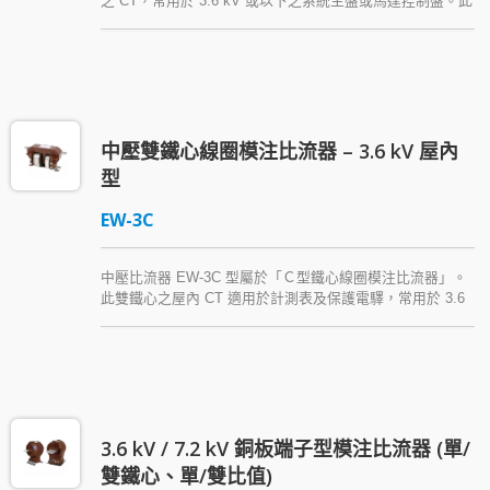
之 CT，常用於 3.6 kV 或以下之系統主盤或馬達控制盤。此
款比流器使用積鐵心，其線圈以 Araldite® 環氧樹脂模注。
中壓雙鐵心線圈模注比流器 – 3.6 kV 屋內
型
EW-3C
中壓比流器 EW-3C 型屬於「Ｃ型鐵心線圈模注比流器」。
此雙鐵心之屋內 CT 適用於計測表及保護電驛，常用於 3.6
kV 或以下系統主盤或馬達控制盤，以 Araldite® epoxy
resin (環氧樹脂) 絕緣，具有輕巧、美觀、易安裝、電氣性
能佳之特點。
3.6 kV / 7.2 kV 銅板端子型模注比流器 (單/
雙鐵心、單/雙比值)