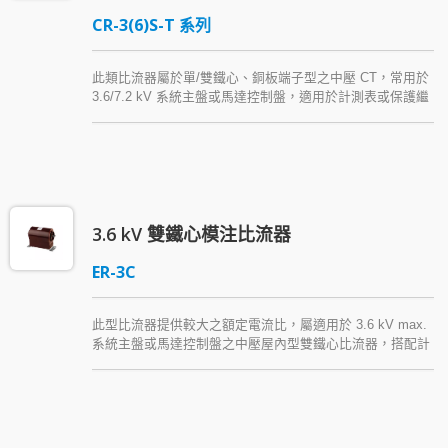
CR-3(6)S-T 系列
此類比流器屬於單/雙鐵心、銅板端子型之中壓 CT，常用於
3.6/7.2 kV 系統主盤或馬達控制盤，適用於計測表或保護繼
電器。此系列產品額定電流 800 A 以上之規格可二次側抽
頭，提供單、雙重比值。本類型屋內用比流器以 Araldite®
epoxy resin (環氧樹脂) 模注絕緣。
3.6 kV 雙鐵心模注比流器
ER-3C
此型比流器提供較大之額定電流比，屬適用於 3.6 kV max.
系統主盤或馬達控制盤之中壓屋內型雙鐵心比流器，搭配計
測表或保護繼電器使用，以 Araldite® epoxy resin (環氧樹
脂) 模注絕緣，耐濕性強，電氣性能佳，易安裝。