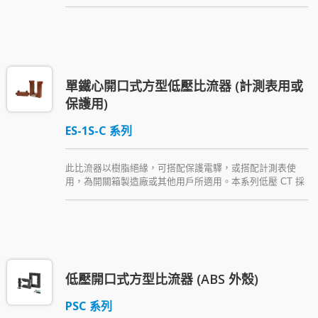
本系列低壓 CT 主要安裝於銅排，或可直接安裝於箱體 (可
使用銅排或絕緣導體配線)，並隨貨附贈一種安裝配件。
單鐵心開口式方型低壓比流器 (計測表用或
保護用)
ES-1S-C 系列
此比流器以樹脂絕緣，可搭配保護電驛，或搭配計測表使
用，為開關箱製造廠或其他用戶所適用。本系列低壓 CT 採
用開口式設計，不需拆卸或剪斷一次側匯流排或導體便可增
設於既設系統。此雙鐵心貫穿式方形比流器隨貨附贈一種安
裝配件。
低壓開口式方型比流器 (ABS 外殼)
PSC 系列