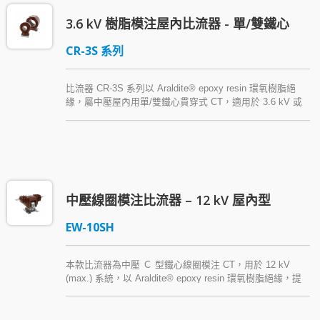
3.6 kV 樹脂模注屋內比流器 - 單/雙鐵心
CR-3S 系列
比流器 CR-3S 系列以 Araldite® epoxy resin 環氧樹脂絕
緣，屬中壓屋內用單/雙鐵心貫穿式 CT，適用於 3.6 kV 或
以下系統主盤或馬達控制盤，供計測表用或保護用，其結構
設計方便電纜或銅排配線施工、減少接點故障機會，並有抗
濕氣等其他優點。
中壓線圈模注比流器 – 12 kV 屋內型
EW-10SH
本款比流器為中壓 Ｃ 型鐵心線圈模注 CT，用於 12 kV
(max.) 系統，以 Araldite® epoxy resin 環氧樹脂絕緣，提
供計測表用之量測與監控功能。此型式屋內用端子型比流器
體積輕巧，外型美觀，便於安裝。