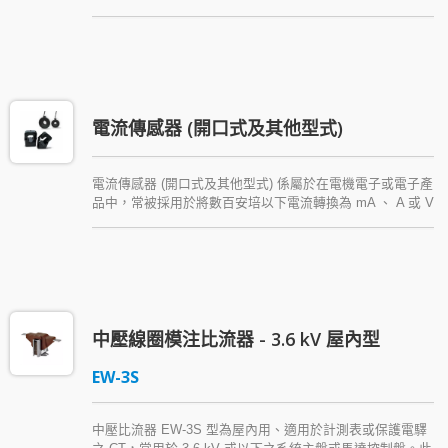
變壓器套管 (置於絕緣油中) 使用。本系列比流器之絕緣材料
為絕緣膠帶或環氧樹脂，並可依客戶指定之規範設計及製
造。
電流傳感器 (開口式及其他型式)
電流傳感器 (開口式及其他型式) 係屬於在電機電子或電子產
品中，常被採用於將數百安培以下電流轉換為 mA 、 A 或 V
訊號，以作為設備之量測或監控等功能之電流比流器 (CT)。
電流傳感器 (Current Sensor) 又稱低功率微型比流器，除本
頁所列常用規格外，也為滿足客戶不同需求提供各種客製化
產品，詳情請洽本公司。
中壓線圈模注比流器 - 3.6 kV 屋內型
EW-3S
中壓比流器 EW-3S 型為屋內用、適用於計測表或保護電驛