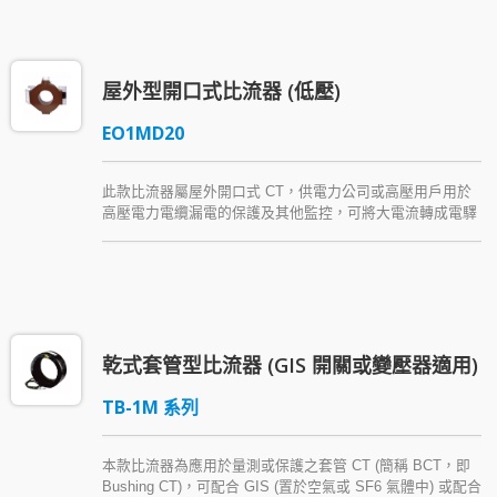
屋外型開口式比流器 (低壓)
EO1MD20
此款比流器屬屋外開口式 CT，供電力公司或高壓用戶用於
高壓電力電纜漏電的保護及其他監控，可將大電流轉成電驛
輸入端所需量測監控訊號，以 Araldite® cycloaliphatic
epoxy resin (環氧樹脂) 為主絕緣材質。
乾式套管型比流器 (GIS 開關或變壓器適用)
TB-1M 系列
本款比流器為應用於量測或保護之套管 CT (簡稱 BCT，即
Bushing CT)，可配合 GIS (置於空氣或 SF6 氣體中) 或配合