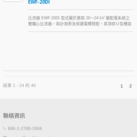
EWF-20DI
比流器 EWF-20DI 型式屬於適用 20～24 kV 變配電系統之
雙鐵心比流器，與計測表及保護電驛搭配，其頂部Ｕ型槽設
計可提高用電安全並減少二只 CT 之間的安裝距離。本款中
壓比流器以 Araldite® epoxy resin (環氧樹脂) 模注絕緣。
結果 1 - 24 的 46
1
2
聯絡資訊
886-2-2788-3368