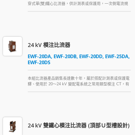
穿式單(雙)鐵心比流器，供計測表或保護用，一次側電流規
格為 500～3000A (單比或多重比)。本系列中壓環氧樹脂模
注 CT 之結構便於一次側銅板或絕緣導體配線。
24 kV 模注比流器
EWF-20DA, EWF-20DB, EWF-20DD, EWF-25DA,
EWF-20DS
本組比流器產品銷售長達數十年，屬於搭配計測表或保護電
驛、使用於 20～24 kV 變配電系統之常用類型模注 CT，有
單鐵心及多鐵心型式，依用戶需求可提供不同精度、負擔、
過電流強度，並滿足 IEC 或 IEEE 法規。
24 kV 雙鐵心模注比流器 (頂部Ｕ型槽設計)