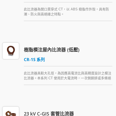
此比流器為開口貫穿式 CT，以 ABS 樹脂作外殼，具有防
潮、防火與高絕緣之特點。
樹脂模注屋內比流器 (低壓)
CR-1S 系列
此比流器具較大孔徑，為因應高電流比與高精度設計之模注
比流器。本系列 CT 使用於大電流時，一次側銅排或多條絕
緣導體直接貫穿，可降低接點故障機會，減少施工困難。本
產品以 Araldite® epoxy resin (環氧樹脂) 絕緣 ，具高度抗
濕與絕緣等優點，倘若有需求，另可提供多重比值之產品。
23 kV C-GIS 套管比流器