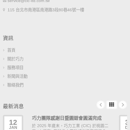
service@cic-ltd.com.tw
115 台北市南港區南港路3段80巷46號一樓
資訊
首頁
關於巧力
服務項目
新聞與活動
聯絡我們
最新消息
巧力團隊感謝日暨園遊會圓滿完成
12
3
於 2025 年歲末，巧力工業 (CIC) 於桃園二
JAN
D