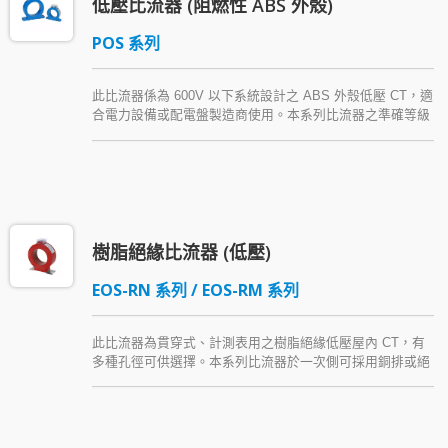
低壓比流器 (阻燃性 ABS 外殼)
POS 系列
此比流器係為 600V 以下系統設計之 ABS 外殼低壓 CT，適
合電力設備或配電盤製造商使用。本系列比流器之準確等級
依一次側不同安匝 (Amp-Turn) 提供 3.0～0.5 級，其負擔輸
出則為 5 VA～40 VA。
樹脂絕緣比流器 (低壓)
EOS-RN 系列 / EOS-RM 系列
此比流器為貫穿式、計測表用之樹脂絕緣低壓屋內 CT，有
多種孔徑可供選擇。本系列比流器於一次側可採用銅排或絕
緣線導體配線，並附可鉛封之二次側上蓋。EOS 系列 CT
以金屬底座固定，輕巧美觀，且物理與電氣特性優越。本系
列低壓比流器另有小型、經濟型產品。