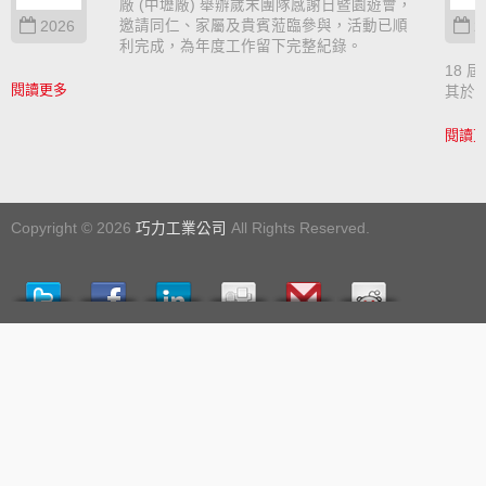
廠 (中壢廠) 舉辦歲末團隊感謝日暨園遊會，
邀請同仁、家屬及貴賓蒞臨參與，活動已順
2026
2
利完成，為年度工作留下完整紀錄。
18 屆
閱讀更多
其於
閱讀
Copyright © 2026
巧力工業公司
All Rights Reserved.