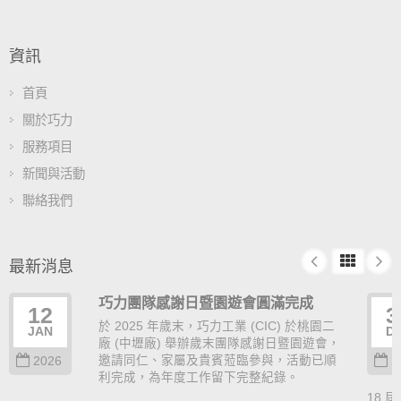
資訊
首頁
關於巧力
服務項目
新聞與活動
聯絡我們
最新消息
巧力團隊感謝日暨園遊會圓滿完成
12
3
於 2025 年歲末，巧力工業 (CIC) 於桃園二
JAN
D
廠 (中壢廠) 舉辦歲末團隊感謝日暨園遊會，
邀請同仁、家屬及貴賓蒞臨參與，活動已順
2026
2
利完成，為年度工作留下完整紀錄。
18 屆