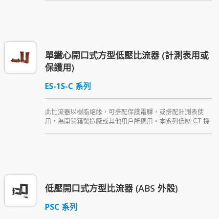
使用銅排或絕緣導體配線)，並隨貨附贈一種安裝配件。
單鐵心開口式方型低壓比流器 (計測表用或
保護用)
ES-1S-C 系列
此比流器以樹脂絕緣，可搭配保護電驛，或搭配計測表使
用，為開關箱製造廠或其他用戶所適用。本系列低壓 CT 採
用開口式設計，不需拆卸或剪斷一次側匯流排或導體便可增
設於既設系統。此雙鐵心貫穿式方形比流器隨貨附贈一種安
裝配件。
低壓開口式方型比流器 (ABS 外殼)
PSC 系列