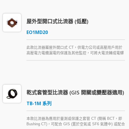
屋外型開口式比流器 (低壓)
EO1MD20
此款比流器屬屋外開口式 CT，供電力公司或高壓用戶用於
高壓電力電纜漏電的保護及其他監控，可將大電流轉成電驛
輸入端所需量測監控訊號，以 Araldite® cycloaliphatic
epoxy resin (環氧樹脂) 為主絕緣材質。
乾式套管型比流器 (GIS 開關或變壓器適用)
TB-1M 系列
本款比流器為應用於量測或保護之套管 CT (簡稱 BCT，即
Bushing CT)，可配合 GIS (置於空氣或 SF6 氣體中) 或配合