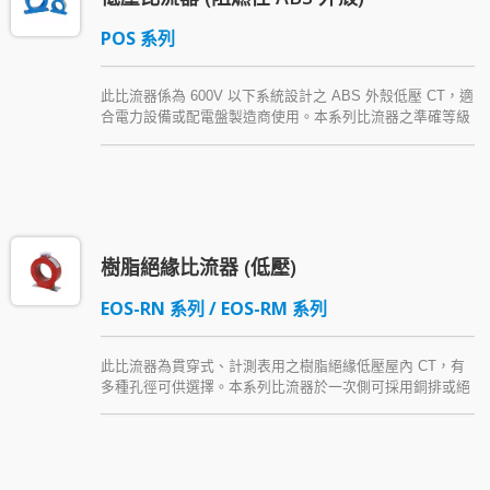
POS 系列
此比流器係為 600V 以下系統設計之 ABS 外殼低壓 CT，適
合電力設備或配電盤製造商使用。本系列比流器之準確等級
依一次側不同安匝 (Amp-Turn) 提供 3.0～0.5 級，其負擔輸
出則為 5 VA～40 VA。
樹脂絕緣比流器 (低壓)
EOS-RN 系列 / EOS-RM 系列
此比流器為貫穿式、計測表用之樹脂絕緣低壓屋內 CT，有
多種孔徑可供選擇。本系列比流器於一次側可採用銅排或絕
緣線導體配線，並附可鉛封之二次側上蓋。EOS 系列 CT
以金屬底座固定，輕巧美觀，且物理與電氣特性優越。本系
列低壓比流器另有小型、經濟型產品。