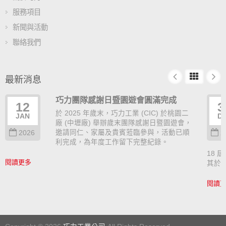
服務項目
新聞與活動
聯絡我們
最新消息
巧力團隊感謝日暨園遊會圓滿完成
12
3
於 2025 年歲末，巧力工業 (CIC) 於桃園二
JAN
D
廠 (中壢廠) 舉辦歲末團隊感謝日暨園遊會，
邀請同仁、家屬及貴賓蒞臨參與，活動已順
2026
2
利完成，為年度工作留下完整紀錄。
18 屆
閱讀更多
其於
閱讀