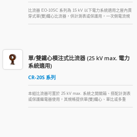
比流器 EO-10SC 系列為 15 kV 以下電力系統適用之屋內貫
穿式單(雙)鐵心比流器，供計測表或保護用，一次側電流規
格為 500～3000A (單比或多重比)。本系列中壓環氧樹脂模
注 CT 之結構便於一次側銅板或絕緣導體配線。
單/雙鐵心模注式比流器 (25 kV max. 電力
系統適用)
CR-20S 系列
本組比流器可置於 25 kV max. 系統之開關箱、搭配計測表
或保護繼電器使用，其規格提供單(雙)鐵心、單比或多重
比，二次線圈與鐵心以 Araldite® epoxy resin (環氧樹脂) 絕
緣。本經濟型系列 CT 具貫穿式結構，方便電纜或銅排配
線，可用於潮濕與中度污染環境。