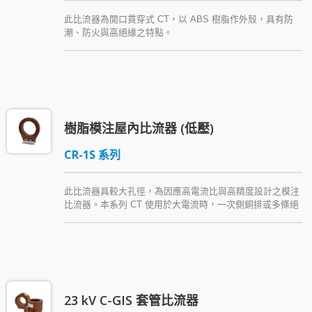
此比流器為開口貫穿式 CT，以 ABS 樹脂作外殼，具有防
潮、防火與高絕緣之特點。
樹脂模注屋內比流器 (低壓)
CR-1S 系列
此比流器具較大孔徑，為因應高電流比與高精度設計之模注
比流器。本系列 CT 使用於大電流時，一次側銅排或多條絕
緣導體直接貫穿，可降低接點故障機會，減少施工困難。本
產品以 Araldite® epoxy resin (環氧樹脂) 絕緣 ，具高度抗
濕與絕緣等優點，倘若有需求，另可提供多重比值之產品。
23 kV C-GIS 套管比流器