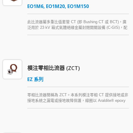
EO1M6, EO1M20, EO1M150
此比流器屬多重比值套管 CT (即 Bushing CT 或 BCT)，廣
泛用於 23 kV 箱式氣體絕緣金屬封閉開關設備 (C-GIS)，配
合量測儀表或保護電驛使用。本系列比流器以 Araldite®
epoxy resin 環氧樹脂模注絕緣，具有抗濕、電氣特性與機
械強度佳等優點。
模注零相比流器 (ZCT)
EZ 系列
零相比流器簡稱為 ZCT。本系列模注零相 CT 提供接地或非
接地系統之漏電或接地故障保護，線圈以 Araldite® epoxy
resin 環氧樹脂模注。本系列比流器可提供不同結構與孔徑
等規格。此外，因應現場不同之靈敏度需求，也有多重比值
之產品可供選用。