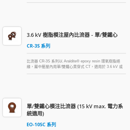
變壓器套管 (置於絕緣油中) 使用。本系列比流器之絕緣材料
為絕緣膠帶或環氧樹脂，並可依客戶指定之規範設計及製
造。
3.6 kV 樹脂模注屋內比流器 - 單/雙鐵心
CR-3S 系列
比流器 CR-3S 系列以 Araldite® epoxy resin 環氧樹脂絕
緣，屬中壓屋內用單/雙鐵心貫穿式 CT，適用於 3.6 kV 或
以下系統主盤或馬達控制盤，供計測表用或保護用，其結構
設計方便電纜或銅排配線施工、減少接點故障機會，並有抗
濕氣等其他優點。
單/雙鐵心模注比流器 (15 kV max. 電力系
統適用)
EO-10SC 系列