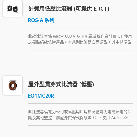
計費用低壓比流器 (可提供 ERCT)
ROS-A 系列
此款比流器係為配合 600 V 以下配電系統作為計費 CT 使用
之樹脂絕緣低壓產品。本系列比流器含兩類型，其中標準型
式之比流器 RF 為 4.0，而測量計費級產品之準確等級為
0.3。本系列 CT 皆經認證試驗室檢驗，提供電流比為
100/5A～800/5A，且有三種內徑供選擇。
屋外型貫穿式比流器 (低壓)
EO1MC20R
此比流器供電力公司或高壓用戶用於高壓電力電纜漏電的保
護及其他監控，屬屋外貫穿式保護型 CT，使用 Araldite®
cycloaliphatic epoxy resin (環氧樹脂) 作為主絕緣材質，具
有優良防水特性。