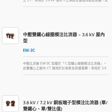
之 CT，常用於 3.6 kV 或以下之系統主盤或馬達控制盤。此
款比流器使用積鐵心，其線圈以 Araldite® 環氧樹脂模注。
中壓雙鐵心線圈模注比流器 – 3.6 kV 屋內
型
EW-3C
中壓比流器 EW-3C 型屬於「Ｃ型鐵心線圈模注比流器」。
此雙鐵心之屋內 CT 適用於計測表及保護電驛，常用於 3.6
kV 或以下系統主盤或馬達控制盤，以 Araldite® epoxy
resin (環氧樹脂) 絕緣，具有輕巧、美觀、易安裝、電氣性
能佳之特點。
3.6 kV / 7.2 kV 銅板端子型模注比流器 (單/
雙鐵心、單/雙比值)