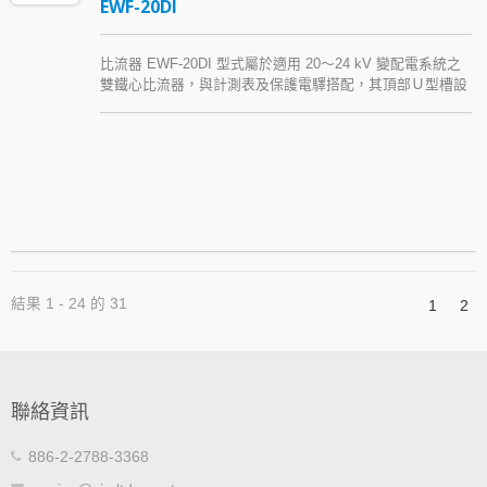
EWF-20DI
比流器 EWF-20DI 型式屬於適用 20～24 kV 變配電系統之
雙鐵心比流器，與計測表及保護電驛搭配，其頂部Ｕ型槽設
計可提高用電安全並減少二只 CT 之間的安裝距離。本款中
壓比流器以 Araldite® epoxy resin (環氧樹脂) 模注絕緣。
結果 1 - 24 的 31
1
2
聯絡資訊
886-2-2788-3368