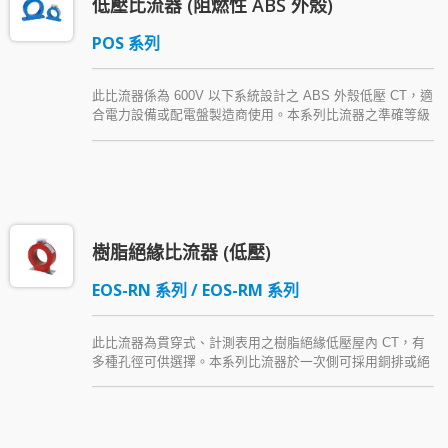
低壓比流器 (阻燃性 ABS 外殼)
POS 系列
此比流器係為 600V 以下系統設計之 ABS 外殼低壓 CT，適
合電力設備或配電盤製造商使用。本系列比流器之準確等級
依一次側不同安匝 (Amp-Turn) 提供 3.0～0.5 級，其負擔輸
出則為 5 VA～40 VA。
樹脂絕緣比流器 (低壓)
EOS-RN 系列 / EOS-RM 系列
此比流器為貫穿式、計測表用之樹脂絕緣低壓屋內 CT，有
多種孔徑可供選擇。本系列比流器於一次側可採用銅排或絕
緣線導體配線，並附可鉛封之二次側上蓋。EOS 系列 CT
以金屬底座固定，輕巧美觀，且物理與電氣特性優越。本系
列低壓比流器另有小型、經濟型產品。