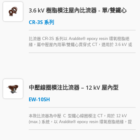
3.6 kV 樹脂模注屋內比流器 - 單/雙鐵心
CR-3S 系列
比流器 CR-3S 系列以 Araldite® epoxy resin 環氧樹脂絕
緣，屬中壓屋內用單/雙鐵心貫穿式 CT，適用於 3.6 kV 或
以下系統主盤或馬達控制盤，供計測表用或保護用，其結構
設計方便電纜或銅排配線施工、減少接點故障機會，並有抗
濕氣等其他優點。
中壓線圈模注比流器 – 12 kV 屋內型
EW-10SH
本款比流器為中壓 Ｃ 型鐵心線圈模注 CT，用於 12 kV
(max.) 系統，以 Araldite® epoxy resin 環氧樹脂絕緣，提
供計測表用之量測與監控功能。此型式屋內用端子型比流器
體積輕巧，外型美觀，便於安裝。