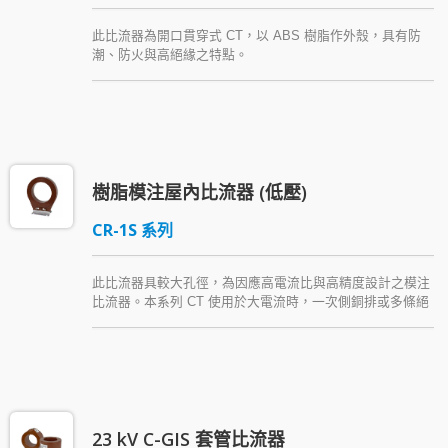
此比流器為開口貫穿式 CT，以 ABS 樹脂作外殼，具有防
潮、防火與高絕緣之特點。
樹脂模注屋內比流器 (低壓)
CR-1S 系列
此比流器具較大孔徑，為因應高電流比與高精度設計之模注
比流器。本系列 CT 使用於大電流時，一次側銅排或多條絕
緣導體直接貫穿，可降低接點故障機會，減少施工困難。本
產品以 Araldite® epoxy resin (環氧樹脂) 絕緣 ，具高度抗
濕與絕緣等優點，倘若有需求，另可提供多重比值之產品。
23 kV C-GIS 套管比流器