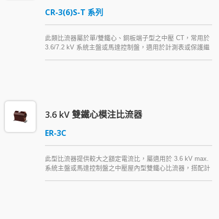
CR-3(6)S-T 系列
此類比流器屬於單/雙鐵心、銅板端子型之中壓 CT，常用於
3.6/7.2 kV 系統主盤或馬達控制盤，適用於計測表或保護繼
電器。此系列產品額定電流 800 A 以上之規格可二次側抽
頭，提供單、雙重比值。本類型屋內用比流器以 Araldite®
epoxy resin (環氧樹脂) 模注絕緣。
3.6 kV 雙鐵心模注比流器
ER-3C
此型比流器提供較大之額定電流比，屬適用於 3.6 kV max.
系統主盤或馬達控制盤之中壓屋內型雙鐵心比流器，搭配計
測表或保護繼電器使用，以 Araldite® epoxy resin (環氧樹
脂) 模注絕緣，耐濕性強，電氣性能佳，易安裝。