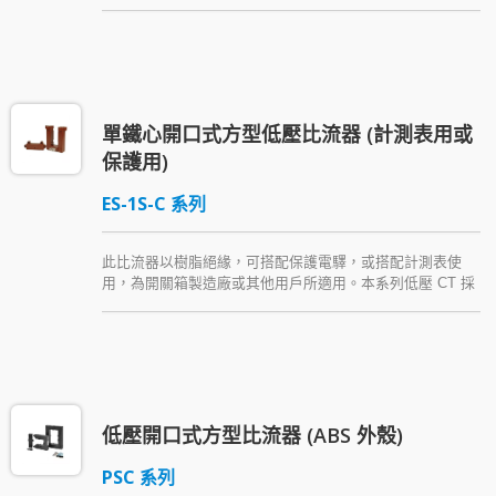
本系列低壓 CT 主要安裝於銅排，或可直接安裝於箱體 (可
使用銅排或絕緣導體配線)，並隨貨附贈一種安裝配件。
單鐵心開口式方型低壓比流器 (計測表用或
保護用)
ES-1S-C 系列
此比流器以樹脂絕緣，可搭配保護電驛，或搭配計測表使
用，為開關箱製造廠或其他用戶所適用。本系列低壓 CT 採
用開口式設計，不需拆卸或剪斷一次側匯流排或導體便可增
設於既設系統。此雙鐵心貫穿式方形比流器隨貨附贈一種安
裝配件。
低壓開口式方型比流器 (ABS 外殼)
PSC 系列