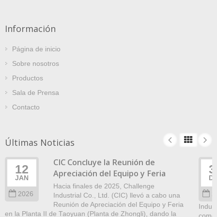
Información
Página de inicio
Sobre nosotros
Productos
Sala de Prensa
Contacto
Últimas Noticias
CIC Concluye la Reunión de
12
3
Apreciación del Equipo y Feria
JAN
D
Hacia finales de 2025, Challenge
2026
2
Industrial Co., Ltd. (CIC) llevó a cabo una
Reunión de Apreciación del Equipo y Feria
Indust
en la Planta II de Taoyuan (Planta de Zhongli), dando la
como 