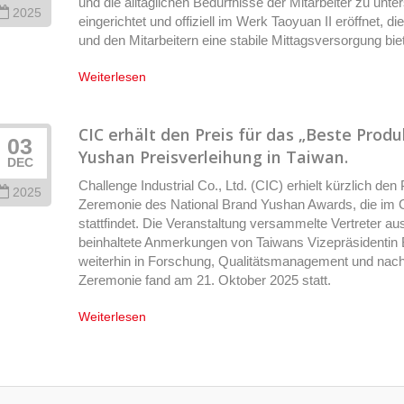
und die alltäglichen Bedürfnisse der Mitarbeiter zu unte
2025
eingerichtet und offiziell im Werk Taoyuan II eröffnet, 
und den Mitarbeitern eine stabile Mittagsversorgung biet
Weiterlesen
CIC erhält den Preis für das „Beste Prod
03
Yushan Preisverleihung in Taiwan.
DEC
Challenge Industrial Co., Ltd. (CIC) erhielt kürzlich den
2025
Zeremonie des National Brand Yushan Awards, die im
stattfindet. Die Veranstaltung versammelte Vertreter a
beinhaltete Anmerkungen von Taiwans Vizepräsidentin 
weiterhin in Forschung, Qualitätsmanagement und nach
Zeremonie fand am 21. Oktober 2025 statt.
Weiterlesen