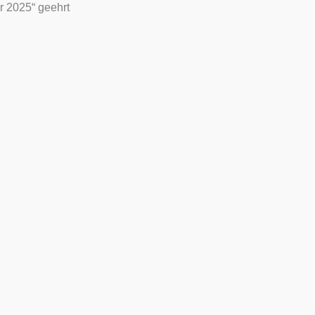
 2025“ geehrt
 „Taiwan Top 100 MVP Manager 2025“ geehrt