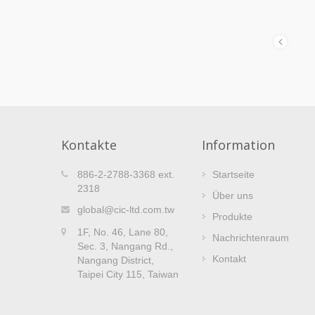
Kontakte
Information
CIC Jährliches Kundenmeeting –
886-2-2788-3368 ext.
Startseite
19
reich
Rückblick auf die Sitzung in
2318
Über uns
DEC
Kaohsiung
global@cic-ltd.com.tw
Produkte
2025
NGE
Die dritte Sitzung der jährlichen
1F, No. 46, Lane 80,
Nachrichtenraum
ch seine
Kundenversammlung von CIC fand am 4
Sec. 3, Nangang Rd.,
sreihe
Dezember erfolgreich in der Stadt
Kontakt
Nangang District,
Nord-,
Kaohsiung statt. Aufbauend auf der
Taipei City 115, Taiwan
Interaktion, die während der vorherigen
Sitzungen...