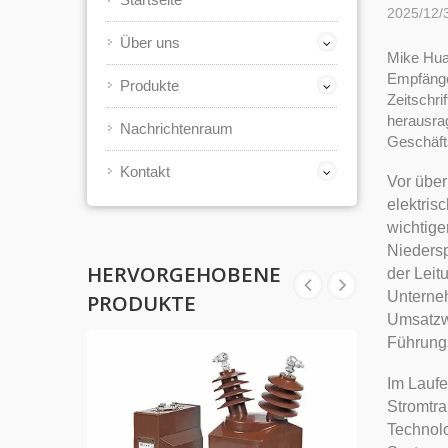
2025/12/
Über uns
Mike Huan
Empfänge
Produkte
Zeitschri
herausra
Nachrichtenraum
Geschäft
Kontakt
Vor über
elektris
wichtigen
Niedersp
HERVORGEHOBENE
der Lei
Unterne
PRODUKTE
Umsatzwa
Führungs
Im Laufe
Stromtra
Technolo