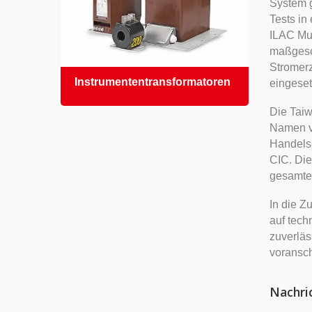
System g
Tests in
ILAC Mut
maßgesc
Stromerz
Instrumententransformatoren
Epox
eingeset
Epoxi
Die Tai
Namen vo
Handels
CIC. Die
gesamten
In die Z
auf tech
zuverläs
voransch
Nachri