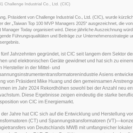
31
Challenge Industrial Co., Ltd. (CIC)
g, Präsident von Challenge Industrial Co., Ltd. (CIC), wurde kürzlich
r der „Taiwan Top 100 MVP Managers 2025“ ausgezeichnet, die von
ft Manager Today organisiert wird. Diese jährliche Auszeichnung würd
gende Führungsqualitäten und Beiträge zur Unternehmensstrategie u
sergebnis.
 fünf Jahrzehnten gegründet, ist CIC seit langem dem Sektor de
chen und elektronischen Geräte gewidmet und hat sich zu einem
 Hersteller in der Mittel- und
annungsinstrumententransformatorenindustrie Asiens entwickel
tung von Präsident Mike Huang und den gemeinsamen Anstreng
hmen im Jahr 2024 Rekordhöhen sowohl bei der Anzahl neu ent
chstum. Diese Ergebnisse zeigen eindeutig die starke berufli
position von CIC im Energiemarkt.
 der Jahre hat CIC sich auf die Entwicklung und Herstellung 
nsformatoren (CT) und Spannungstransformatoren (VT)—konzentr
gietransfers von Deutschlands MWB mit umfangreicher lokaler