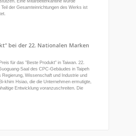
rstützen. Eine Mitarbeiterkantine wurde
die Teil der Gesamteinrichtungen des Werks ist
et.
ukt“ bei der 22. Nationalen Marken
 Preis für das "Beste Produkt" in Taiwan. 22.
 Guoguang-Saal des CPC-Gebäudes in Taipeh
us Regierung, Wissenschaft und Industrie und
Bi-khim Hsiao, die die Unternehmen ermutigte,
haltige Entwicklung voranzuschreiten. Die