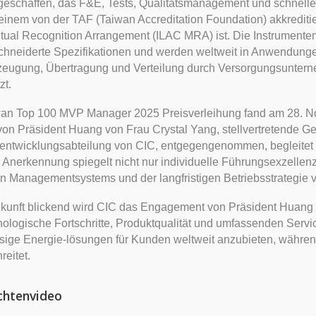
eschaffen, das F&E, Tests, Qualitätsmanagement und schnelle 
 einem von der TAF (Taiwan Accreditation Foundation) akkrediti
ual Recognition Arrangement (ILAC MRA) ist. Die Instrumenten
hneiderte Spezifikationen und werden weltweit in Anwendun
eugung, Übertragung und Verteilung durch Versorgungsunterne
idharzbuchsen /
Instrumententransforma
zt.
dharzisolatoren
wan Top 100 MVP Manager 2025 Preisverleihung fand am 28. No
n Präsident Huang von Frau Crystal Yang, stellvertretende G
entwicklungsabteilung von CIC, entgegengenommen, begleitet
 Anerkennung spiegelt nicht nur individuelle Führungsexzellen
 Managementsystems und der langfristigen Betriebsstrategie 
ukunft blickend wird CIC das Engagement von Präsident Huang fü
nologische Fortschritte, Produktqualität und umfassenden Servi
sige Energie-lösungen für Kunden weltweit anzubieten, währen
reitet.
chtenvideo