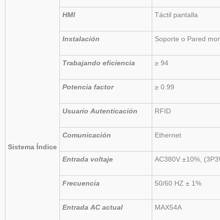
HMI
Táctil
pantalla
Instalación
Soporte
o
Pared
mon
Trabajando
eficiencia
≥ 94
Potencia
factor
≥ 0.99
Usuario
Autenticación
RFID
Comunicación
Ethernet
Sistema
Índice
Entrada
voltaje
AC380V ±10%, (3P
Frecuencia
50/60
HZ
±
1%
Entrada
AC
actual
MAX54A