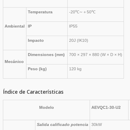
Temperatura
-20
℃
∼
＋
50
℃
Ambiental
IP
IP55
Impacto
20J (IK10)
Dimensiones (
mm)
700 × 297 × 880 (
W ×
D
×
H)
Mecánico
Peso (
kg)
1
20 kg
Índice de Características
Modelo
AEVQC1-30-U2
Salida
calificado
potencia
30kW