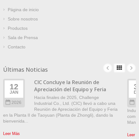
Página de inicio
Sobre nosotros
Productos
Sala de Prensa
Contacto
Últimas Noticias
CIC Concluye la Reunión de
12
3
Apreciación del Equipo y Feria
JAN
D
Hacia finales de 2025, Challenge
2026
2
Industrial Co., Ltd. (CIC) llevó a cabo una
Reunión de Apreciación del Equipo y Feria
Indust
en la Planta II de Taoyuan (Planta de Zhongli), dando la
como 
bienvenida...
Manag
Leer Más
Leer 