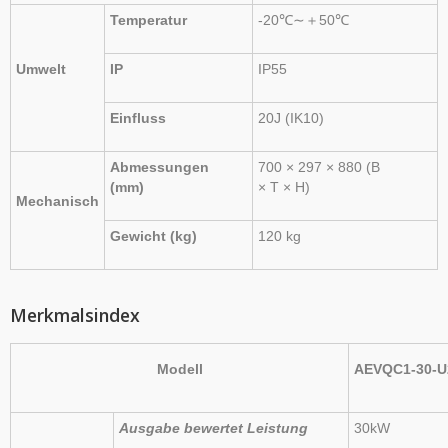
Temperatur
-20
℃
∼
＋
50
℃
Umwelt
IP
IP55
Einfluss
20J (IK10)
Abmessungen
700 × 297 × 880 (
B
(
mm)
×
T
×
H)
Mechanisch
Gewicht (
kg)
1
20 kg
Merkmalsindex
Modell
AEVQC1-30-U
Ausgabe
bewertet
Leistung
30kW