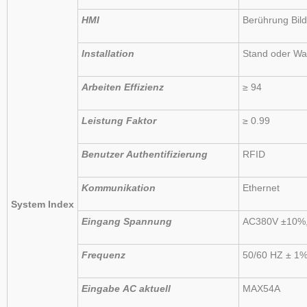
HMI
Berührung
Bil
Installation
Stand
oder
Wa
Arbeiten
Effizienz
≥ 94
Leistung
Faktor
≥ 0.99
Benutzer
Authentifizierung
RFID
Kommunikation
Ethernet
System
Index
Eingang
Spannung
AC380V ±10%
Frequenz
50/60
HZ
±
1
Eingabe
AC
aktuell
MAX54A