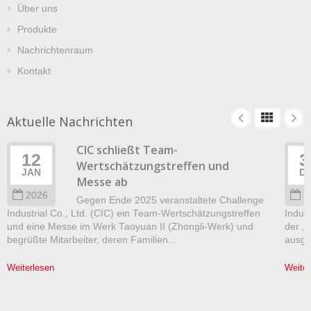
Über uns
Produkte
Nachrichtenraum
Kontakt
Aktuelle Nachrichten
CIC schließt Team-
12
3
Wertschätzungstreffen und
JAN
D
Messe ab
2026
2
Gegen Ende 2025 veranstaltete Challenge
Industrial Co., Ltd. (CIC) ein Team-Wertschätzungstreffen
Indust
und eine Messe im Werk Taoyuan II (Zhongli-Werk) und
der „
begrüßte Mitarbeiter, deren Familien...
ausgez
Weiterlesen
Weiter