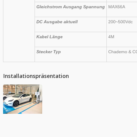
Gleichstrom
Ausgang
Spannung
MAX66A
DC
Ausgabe
aktuell
200~500Vdc
Kabel
Länge
4M
Stecker
Typ
Chademo
&
C
Installationspräsentation