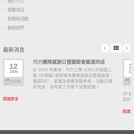
關於巧力
服務項目
新聞與活動
聯絡我們
最新消息
巧力團隊感謝日暨園遊會圓滿完成
12
3
於 2025 年歲末，巧力工業 (CIC) 於桃園二
JAN
D
廠 (中壢廠) 舉辦歲末團隊感謝日暨園遊會，
邀請同仁、家屬及貴賓蒞臨參與，活動已順
2026
2
利完成，為年度工作留下完整紀錄。
18 屆
閱讀更多
其於
閱讀