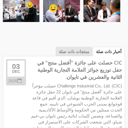
أخبار ذات صلة
منتجات ذات صلة
CIC حصلت على جائزة "أفضل منتج" في
03
حفل توزيع جوائز العلامة التجارية الوطنية
DEC
الثانية والعشرين في تايوان.
2025
Challenge Industrial Co., Ltd. (CIC) حصلت مؤخراً
على جائزة "أفضل منتج" في تايوان 22 حفل جائزة
العلامة التجارية الوطنية يوشان، الذي أقيم في قاعة
قوجوانغ بمبنى الحزب الشيوعي في تايبيه. جمع
الحدث ممثلين من الحكومة والأوساط الأكاديمية
والصناعة، وتضمن كلمات لنائبة رئيس تايوان بي-خيم
شياو، التي شجعت الشركات على الاستمرار في
التقدم في البحث وإدارة الجودة والتنمية المستدامة.