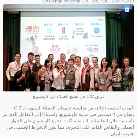
Challenge Industrial Co., Ltd. (CIC)
2025/12/19
فريق CIC في تجمع العملاء في كاوشيونغ
عُقدت الجلسة الثالثة من سلسلة تجمعات العملاء السنوية لـ CIC
بنجاح في 4 ديسمبر في مدينة كاوشيونغ. واستنادًا إلى التفاعل الذي تم
تأسيسه خلال الجلسات السابقة، أكدت تجمع كاوشيونغ على الحوار
العملي والنقاش القائم على التجربة، مما يعزز الانخراط الإقليمي في
جنوب تايوان.