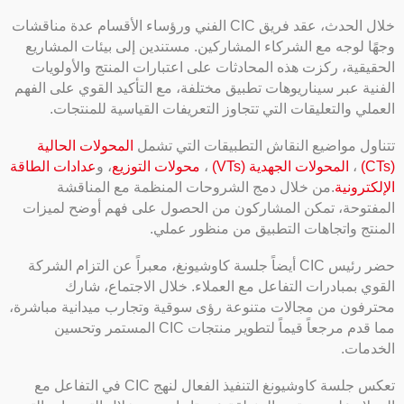
خلال الحدث، عقد فريق CIC الفني ورؤساء الأقسام عدة مناقشات
وجهًا لوجه مع الشركاء المشاركين. مستندين إلى بيئات المشاريع
الحقيقية، ركزت هذه المحادثات على اعتبارات المنتج والأولويات
الفنية عبر سيناريوهات تطبيق مختلفة، مع التأكيد القوي على الفهم
العملي والتعليقات التي تتجاوز التعريفات القياسية للمنتجات.
تتناول مواضيع النقاش التطبيقات التي تشمل
المحولات الحالية
(CTs)
،
المحولات الجهدية (VTs)
،
محولات التوزيع
، و
عدادات الطاقة
الإلكترونية
.من خلال دمج الشروحات المنظمة مع المناقشة
المفتوحة، تمكن المشاركون من الحصول على فهم أوضح لميزات
المنتج واتجاهات التطبيق من منظور عملي.
حضر رئيس CIC أيضاً جلسة كاوشيونغ، معبراً عن التزام الشركة
القوي بمبادرات التفاعل مع العملاء. خلال الاجتماع، شارك
محترفون من مجالات متنوعة رؤى سوقية وتجارب ميدانية مباشرة،
مما قدم مرجعاً قيماً لتطوير منتجات CIC المستمر وتحسين
الخدمات.
تعكس جلسة كاوشيونغ التنفيذ الفعال لنهج CIC في التفاعل مع