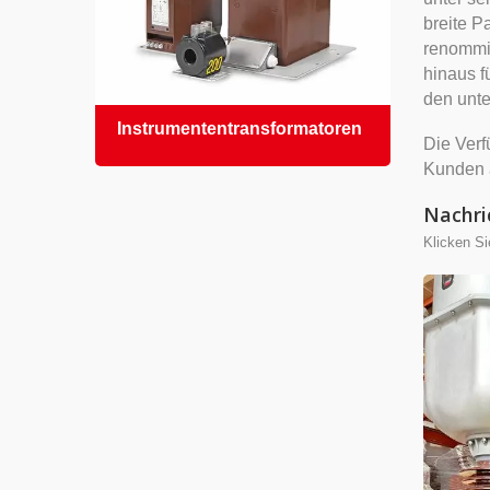
breite P
renommie
hinaus f
den unte
Instrumententransformatoren
Epox
Die Verf
Epoxi
Kunden 
Nachri
Klicken Si