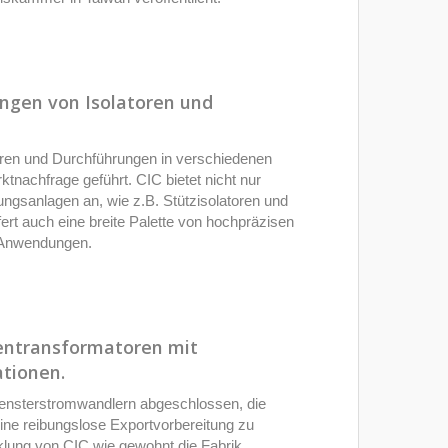
ngen von Isolatoren und
oren und Durchführungen in verschiedenen
tnachfrage geführt. CIC bietet nicht nur
ungsanlagen an, wie z.B. Stützisolatoren und
rt auch eine breite Palette von hochpräzisen
e Anwendungen.
entransformatoren mit
tionen.
Fensterstromwandlern abgeschlossen, die
ine reibungslose Exportvorbereitung zu
klung von CIC wie gewohnt die Fabrik.