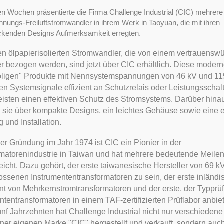
en Wochen präsentierte die Firma Challenge Industrial (CIC) mehrere
ungs-Freiluftstromwandler in ihrem Werk in Taoyuan, die mit ihren
ckenden Designs Aufmerksamkeit erregten.
n ölpapierisolierten Stromwandler, die von einem vertrauensw
er bezogen werden, sind jetzt über CIC erhältlich. Diese moder
göligen" Produkte mit Nennsystemspannungen von 46 kV und 11
en Systemsignale effizient an Schutzrelais oder Leistungsschal
isten einen effektiven Schutz des Stromsystems. Darüber hina
 sie über kompakte Designs, ein leichtes Gehäuse sowie eine 
 und Installation.
ner Gründung im Jahr 1974 ist CIC ein Pionier in der
matorenindustrie in Taiwan und hat mehrere bedeutende Meilen
eicht. Dazu gehört, der erste taiwanesische Hersteller von 69 k
ssenen Instrumententransformatoren zu sein, der erste inländi
t von Mehrkernstromtransformatoren und der erste, der Typprü
ntentransformatoren in einem TAF-zertifizierten Prüflabor anbiet
fünf Jahrzehnten hat Challenge Industrial nicht nur verschieden
iner eigenen Marke "CIC" hergestellt und verkauft, sondern auc