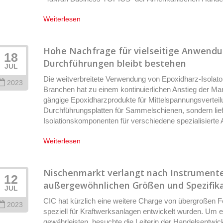
Weiterlesen
Hohe Nachfrage für vielseitige Anwendu
18
Durchführungen bleibt bestehen
JUL
Die weitverbreitete Verwendung von Epoxidharz-Isolat
2023
Branchen hat zu einem kontinuierlichen Anstieg der Mark
gängige Epoxidharzprodukte für Mittelspannungsverteil
Durchführungsplatten für Sammelschienen, sondern liefe
Isolationskomponenten für verschiedene spezialisiert
Weiterlesen
Nischenmarkt verlangt nach Instrument
12
außergewöhnlichen Größen und Spezifika
JUL
CIC hat kürzlich eine weitere Charge von übergroßen 
2023
speziell für Kraftwerksanlagen entwickelt wurden. Um e
gewährleisten, besuchte die Leiterin der Handelsentwic