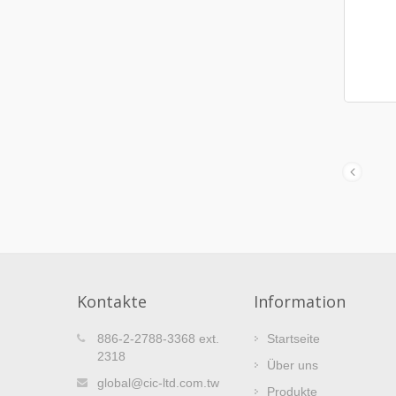
Kontakte
Information
CIC Jährliches Kundenmeeting –
886-2-2788-3368 ext.
Startseite
19
reich
Rückblick auf die Sitzung in
2318
Über uns
DEC
Kaohsiung
global@cic-ltd.com.tw
Produkte
2025