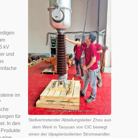
ürdigen
nen
5 kV
ter und
us
einfache
steine im
V
sche
fungen für
Stellvertretender Abteilungsleiter Zhou aus
et. In den
dem Werk in Taoyuan von CIC bewegt
e Produkte
einen der ölpapierisolierten Stromwandler.
h eine