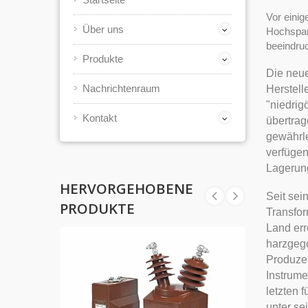
Vor einig
Über uns
Hochspann
beeindru
Produkte
Die neue
Nachrichtenraum
Herstell
"niedri
Kontakt
übertrag
gewährle
verfügen
Lagerung
HERVORGEHOBENE
Seit sei
PRODUKTE
Transfor
Land err
harzgego
Produzen
Instrume
letzten 
unter se