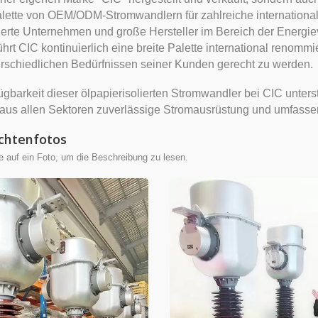
alette von OEM/ODM-Stromwandlern für zahlreiche internationa
rte Unternehmen und große Hersteller im Bereich der Energieve
ührt CIC kontinuierlich eine breite Palette international renomm
rschiedlichen Bedürfnissen seiner Kunden gerecht zu werden.
idharzbuchsen /
Instrumententransforma
ügbarkeit dieser ölpapierisolierten Stromwandler bei CIC unte
dharzisolatoren
aus allen Sektoren zuverlässige Stromausrüstung und umfass
chtenfotos
e auf ein Foto, um die Beschreibung zu lesen.