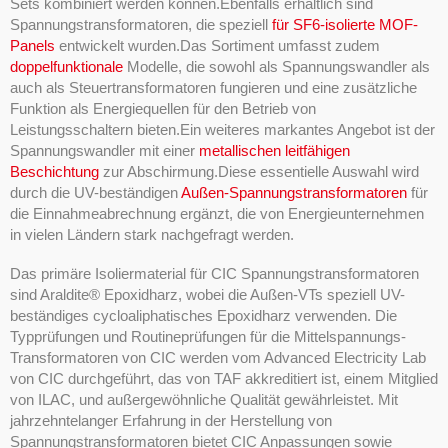
Sets kombiniert werden können.Ebenfalls erhältlich sind
Spannungstransformatoren, die speziell
für SF6-isolierte MOF-
Panels
entwickelt wurden.Das Sortiment umfasst zudem
doppelfunktionale
Modelle, die sowohl als Spannungswandler als
auch als Steuertransformatoren fungieren und eine zusätzliche
Funktion als Energiequellen für den Betrieb von
Leistungsschaltern bieten.Ein weiteres markantes Angebot ist der
Spannungswandler mit einer
metallischen leitfähigen
Beschichtung
zur Abschirmung.Diese essentielle Auswahl wird
durch die UV-beständigen
Außen-Spannungstransformatoren
für
die Einnahmeabrechnung ergänzt, die von Energieunternehmen
in vielen Ländern stark nachgefragt werden.
Das primäre Isoliermaterial für CIC Spannungstransformatoren
sind Araldite® Epoxidharz, wobei die Außen-VTs speziell UV-
beständiges cycloaliphatisches Epoxidharz verwenden. Die
Typprüfungen und Routineprüfungen für die Mittelspannungs-
Transformatoren von CIC werden vom Advanced Electricity Lab
von CIC durchgeführt, das von TAF akkreditiert ist, einem Mitglied
von ILAC, und außergewöhnliche Qualität gewährleistet. Mit
jahrzehntelanger Erfahrung in der Herstellung von
Spannungstransformatoren bietet CIC Anpassungen sowie