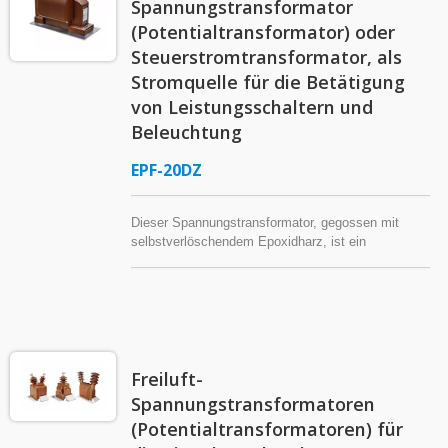
Spannungstransformator
(Potentialtransformator) oder
Steuerstromtransformator, als
Stromquelle für die Betätigung
von Leistungsschaltern und
Beleuchtung
EPF-20DZ
Dieser Spannungstransformator, gegossen mit
selbstverlöschendem Epoxidharz, ist ein
Mittelspannungs-, Innenanlagentyp, einphasiger
Potentialtransformator für ein 12kV- oder 24kV-
Stromsystem zur Messung und Überwachung von
Spannungssignalen. Mit einer kontinuierlichen
Ausgangskapazität von 4000 VA (max.) kann er
auch in einem kleinen Umspannwerk oder einem
Freiluft-
Schaltanlagenpanel als Energiequelle für den
Betrieb von Leistungsschaltern und
Spannungstransformatoren
Beleuchtungseinrichtungen dienen*. * Stromquelle
(Potentialtransformatoren) für
für den Betrieb von Leistungsschaltern und