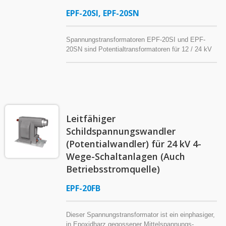
können auch als Stromquelle für den Betrieb von
EPF-20SI, EPF-20SN
Leistungsschaltern dienen und fungieren als
Steuertransformatoren (CPT),
Steuertransformatoren (CTR) oder industrielle
Spannungstransformatoren EPF-20SI und EPF-
Steuertransformatoren in Schaltanlagen und
20SN sind Potentialtransformatoren für 12 / 24 kV
Werkzeugmaschinenanwendungen.
Stromsysteme. Diese Spannungstransformatoren
sind in Epoxidharz gegossen und für den
Innenbereich konzipiert, bieten stabile elektrische
Eigenschaften und entsprechen den IEC- oder
IEEE-Normen. Flexible Konfigurationen sind
verfügbar, um unterschiedlichen
Leitfähiger
Systemanforderungen gerecht zu werden.
Schildspannungswandler
(Potentialwandler) für 24 kV 4-
Wege-Schaltanlagen (Auch
Betriebsstromquelle)
EPF-20FB
Dieser Spannungstransformator ist ein einphasiger,
in Epoxidharz gegossener Mittelspannungs-