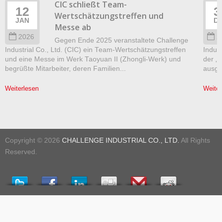
CIC schließt Team-
12
3
Wertschätzungstreffen und
JAN
D
Messe ab
2026
2
Gegen Ende 2025 veranstaltete Challenge
Industrial Co., Ltd. (CIC) ein Team-Wertschätzungstreffen
Indust
und eine Messe im Werk Taoyuan II (Zhongli-Werk) und
der „
begrüßte Mitarbeiter, deren Familien...
ausgez
Weiterlesen
Weiter
Copyright © 2026
CHALLENGE INDUSTRIAL CO., LTD.
All Rights
Reserved.