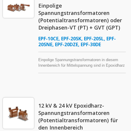
Einpolige
Spannungstransformatoren
(Potentialtransformatoren) oder
Dreiphasen-VT (PT) + GVT (GPT)
EPF-10CE, EPF-20SK, EPF-20SL, EPF-
20SNE, EPF-20DZE, EPF-30DE
Einpolige Spannungstransformatoren in diesem
Innenbereich für Mittelspannung sind in Epoxidharz
gegossene Potentialtransformatoren, die für 12 kV,
24 kV und 36 kV Stromsysteme ausgelegt sind.
Diese Instrumententransformatoren arbeiten mit
Mess- und Überwachungsinstrumenten zur Analyse
und Überwachung von Stromversorgungssystemen
oder in Verbindung mit Schutzrelais, um die
12 kV & 24 kV Epoxidharz-
Systemsicherheit und Zuverlässigkeit zu
unterstützen. Ausgewählte Modelle können mit
Spannungstransformatoren
einer Sicherungsanordnung auf der Primärseite
(Potentialtransformatoren) für
ausgestattet werden, und bestimmte Modelle mit
den Innenbereich
einer Nennwärmelast von 1000 VA oder mehr