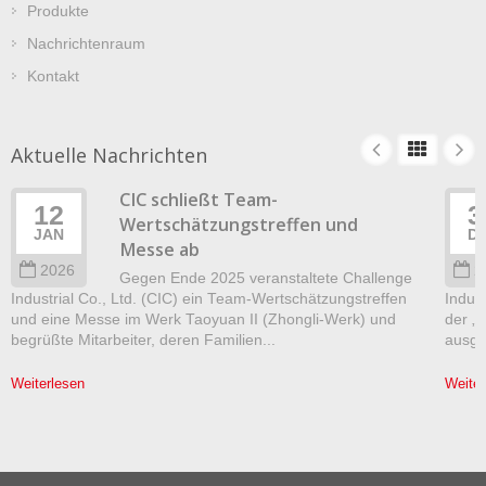
Produkte
Nachrichtenraum
Kontakt
Aktuelle Nachrichten
CIC schließt Team-
12
3
Wertschätzungstreffen und
JAN
D
Messe ab
2026
2
Gegen Ende 2025 veranstaltete Challenge
Industrial Co., Ltd. (CIC) ein Team-Wertschätzungstreffen
Indust
und eine Messe im Werk Taoyuan II (Zhongli-Werk) und
der „
begrüßte Mitarbeiter, deren Familien...
ausgez
Weiterlesen
Weiter