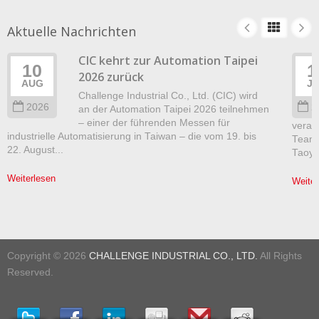
Aktuelle Nachrichten
CIC kehrt zur Automation Taipei
10
1
2026 zurück
AUG
J
Challenge Industrial Co., Ltd. (CIC) wird
2026
2
an der Automation Taipei 2026 teilnehmen
– einer der führenden Messen für
verans
industrielle Automatisierung in Taiwan – die vom 19. bis
Team-
22. August...
Taoyua
Weiterlesen
Weiter
Copyright © 2026
CHALLENGE INDUSTRIAL CO., LTD.
All Rights
Reserved.