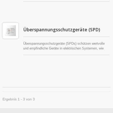
Überspannungsschutzgeräte (SPD)
Überspannungsschutzgeräte (SPDs) schützen wertvolle
und empfindliche Geräte in elektrischen Systemen, wie
Netzwerkgeräte, automatisierte Maschinen,
Präzisionsinstrumente, Kommunikationsgeräte und
militärische Ausrüstung. SPDs schützen integrierte
Schaltungen (ICs) und Softwarekomponenten vor
Hochspannungsüberspannungen, die typischerweise durch
Blitzeinschläge, Leitungsfehler oder Schaltvorgänge
verursacht werden.
Ergebnis 1 - 3 von 3