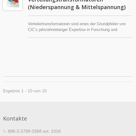
(Niederspannung & Mittelspannung)
Verteilertransformatoren sind eines der Grundpfeiler von
CIC’s jahrzehntelanger Expertise in Forschung und
Produktion. Seit 1983, nach der Fertigstellung einer
umfassenden Reihe von MV- und LV-
Instrumententransformatoren, hat sich CIC auch der
Entwicklung und Bereitstellung von elektrischen
Transformatoren gewidmet, die auf Verteilungssysteme
zugeschnitten sind.
Ergebnis 1 - 10 von 10
Kontakte
886-2-2788-3368 ext. 2318