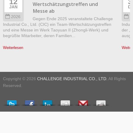
12
3
Wertschätzungstreffen und
JAN
D
Messe ab
2026
2
Gegen Ende 2025 veranstaltete Challenge
Industrial Co., Ltd. (CIC) ein Team-Wertschätzungstreffen
Indust
und eine Messe im Werk Taoyuan II (Zhongli-Werk) und
der „
begrüßte Mitarbeiter, deren Familien...
ausgez
Weiterlesen
Weiter
Copyright © 2026
CHALLENGE INDUSTRIAL CO., LTD.
All Rights
Reserved.