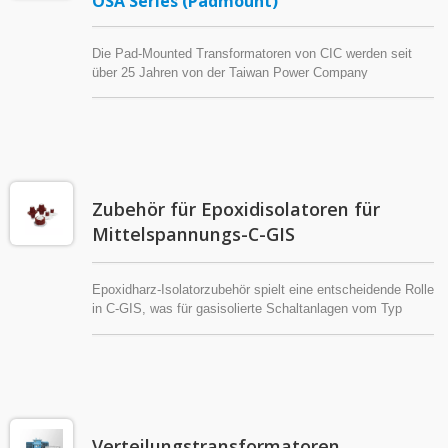
OSA Series (Padmount)
Die Pad-Mounted Transformatoren von CIC werden seit
über 25 Jahren von der Taiwan Power Company
eingesetzt. Diese Produkte, die in zahlreichen Ländern gut
angenommen wurden, sind von dem international
akkreditierten Prüflabor von CIC typgeprüft.
Zubehör für Epoxidisolatoren für
Mittelspannungs-C-GIS
Epoxidharz-Isolatorzubehör spielt eine entscheidende Rolle
in C-GIS, was für gasisolierte Schaltanlagen vom Typ
Cubicle steht – eine Art von gasisolierter Schaltanlage
(GIS). Dieses Isolatorzubehör ist integraler Bestandteil der
metallumhüllten Schaltanlagentechnik, die mit
Schwefelhexafluorid (SF6) Gas isoliert ist.
Verteilungstransformatoren