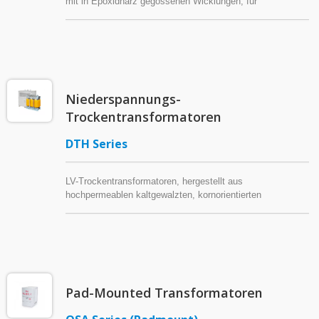
mit in Epoxidharz gegossenen Wicklungen, für
feuchtigkeitsanfällige und verschmutzte Umgebungen.
Kerne aus kaltgewalzten, kornorientierten
Siliziumstahlblechen. Optionale Schutzgehäuse für den
Außeneinsatz verfügbar.
Niederspannungs-
Trockentransformatoren
DTH Series
LV-Trockentransformatoren, hergestellt aus
hochpermeablen kaltgewalzten, kornorientierten
Siliziumstahlblechen (CRGO) und H-Klasse-
Isoliermaterialien, sind selbstlöschend und zeichnen sich
durch hervorragende Wärmeableitung, hohe Effizienz,
geringe Geräuschentwicklung, einfache Installation und
geringen Wartungsaufwand aus.
Pad-Mounted Transformatoren