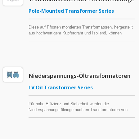
Pole-Mounted Transformer Series
Diese auf Pfosten montierten Transformatoren, hergestellt
aus hochwertigem Kupferdraht und Isolieröl, können
speziell entworfen oder konfiguriert werden, um die
Anforderungen von Energieunternehmen in den meisten
Ländern zu erfüllen. Es wird alles unternommen, um die
Kundenzufriedenheit sicherzustellen.
Niederspannungs-Öltransformatoren
LV Oil Transformer Series
Für hohe Effizienz und Sicherheit werden die
Niederspannungs-öleingetauchten Transformatoren von
CIC mit Kernen aus hochpermeablem Siliziumstahl und
Isolieröl mit einem hohen Zündpunkt hergestellt.