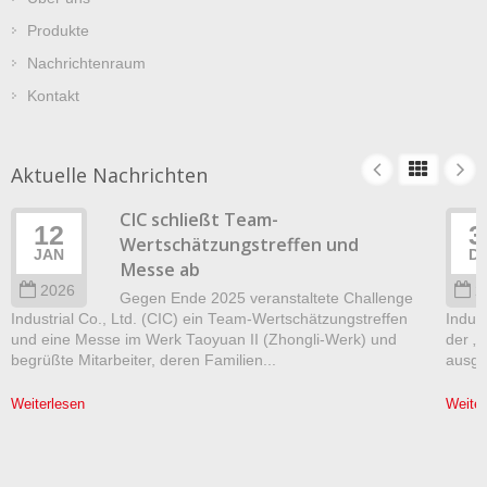
Produkte
Nachrichtenraum
Kontakt
Aktuelle Nachrichten
CIC schließt Team-
12
3
Wertschätzungstreffen und
JAN
D
Messe ab
2026
2
Gegen Ende 2025 veranstaltete Challenge
Industrial Co., Ltd. (CIC) ein Team-Wertschätzungstreffen
Indust
und eine Messe im Werk Taoyuan II (Zhongli-Werk) und
der „
begrüßte Mitarbeiter, deren Familien...
ausgez
Weiterlesen
Weiter